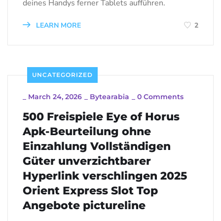
deines Handys ferner Tablets aufführen.
LEARN MORE
2
UNCATEGORIZED
_
March 24, 2026
_
Bytearabia
_
0 Comments
500 Freispiele Eye of Horus
Apk-Beurteilung ohne
Einzahlung Vollständigen
Güter unverzichtbarer
Hyperlink verschlingen 2025
Orient Express Slot Top
Angebote pictureline