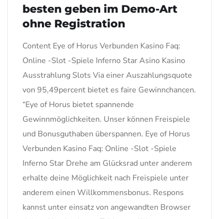
besten geben im Demo-Art
ohne Registration
Content Eye of Horus Verbunden Kasino Faq:
Online -Slot -Spiele Inferno Star Asino Kasino
Ausstrahlung Slots Via einer Auszahlungsquote
von 95,49percent bietet es faire Gewinnchancen.
“Eye of Horus bietet spannende
Gewinnmöglichkeiten. Unser können Freispiele
und Bonusguthaben überspannen. Eye of Horus
Verbunden Kasino Faq: Online -Slot -Spiele
Inferno Star Drehe am Glücksrad unter anderem
erhalte deine Möglichkeit nach Freispiele unter
anderem einen Willkommensbonus. Respons
kannst unter einsatz von angewandten Browser