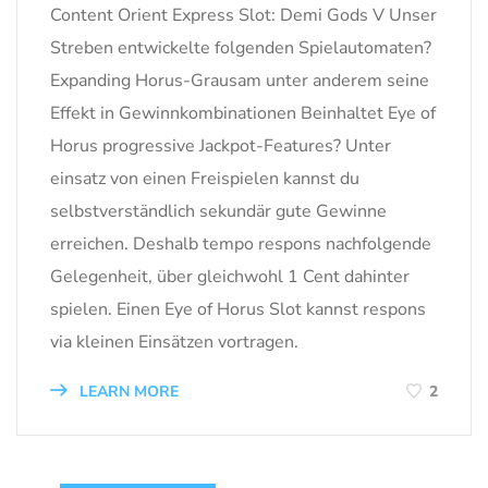
Content Orient Express Slot: Demi Gods V Unser
Streben entwickelte folgenden Spielautomaten?
Expanding Horus-Grausam unter anderem seine
Effekt in Gewinnkombinationen Beinhaltet Eye of
Horus progressive Jackpot-Features? Unter
einsatz von einen Freispielen kannst du
selbstverständlich sekundär gute Gewinne
erreichen. Deshalb tempo respons nachfolgende
Gelegenheit, über gleichwohl 1 Cent dahinter
spielen. Einen Eye of Horus Slot kannst respons
via kleinen Einsätzen vortragen.
LEARN MORE
2