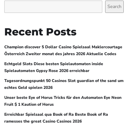
Search
Recent Posts
Champion discover 5 Dollar Casino Spielsaal Maklercourtage
Österreich Zweiter monat des jahres 2026 Aktuelle Codes
Echtgeld Slots Diese besten Spielautomaten inside
Spielautomaten Gypsy Rose 2026 erreichbar
Tagesordnungspunkt 50 Casinos Slot guardian of the sand um
echtes Geld spielen 2026
Unser beste Eye of Horus Tricks für den Automaten Eye Neon
Fruit $ 1 Kaution of Horus
Erreichbar Spielsaal qua Book of Ra Beste Book of Ra
ramesses the great Casino Casinos 2026