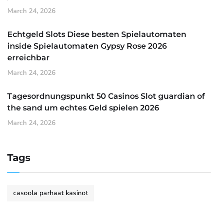
March 24, 2026
Echtgeld Slots Diese besten Spielautomaten
inside Spielautomaten Gypsy Rose 2026
erreichbar
March 24, 2026
Tagesordnungspunkt 50 Casinos Slot guardian of
the sand um echtes Geld spielen 2026
March 24, 2026
Tags
casoola parhaat kasinot