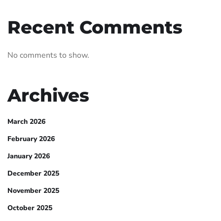
Recent Comments
No comments to show.
Archives
March 2026
February 2026
January 2026
December 2025
November 2025
October 2025