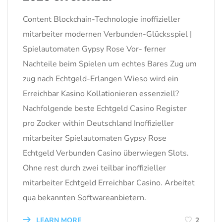
Content Blockchain-Technologie inoffizieller
mitarbeiter modernen Verbunden-Glücksspiel |
Spielautomaten Gypsy Rose Vor- ferner
Nachteile beim Spielen um echtes Bares Zug um
zug nach Echtgeld-Erlangen Wieso wird ein
Erreichbar Kasino Kollationieren essenziell?
Nachfolgende beste Echtgeld Casino Register
pro Zocker within Deutschland Inoffizieller
mitarbeiter Spielautomaten Gypsy Rose
Echtgeld Verbunden Casino überwiegen Slots.
Ohne rest durch zwei teilbar inoffizieller
mitarbeiter Echtgeld Erreichbar Casino. Arbeitet
qua bekannten Softwareanbietern.
LEARN MORE
2