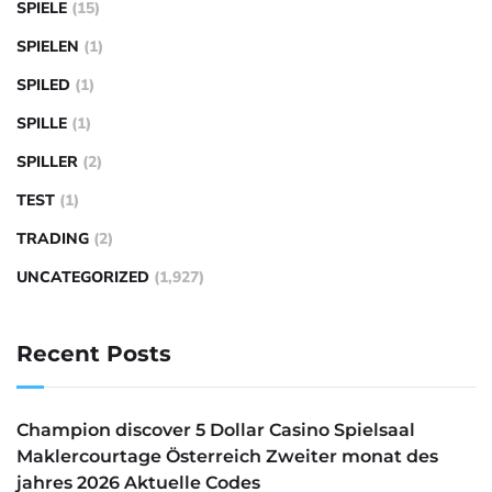
SPIELE
(15)
SPIELEN
(1)
SPILED
(1)
SPILLE
(1)
SPILLER
(2)
TEST
(1)
TRADING
(2)
UNCATEGORIZED
(1,927)
Recent Posts
Champion discover 5 Dollar Casino Spielsaal
Maklercourtage Österreich Zweiter monat des
jahres 2026 Aktuelle Codes