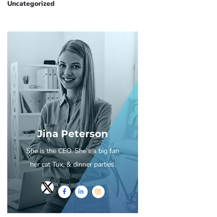
Uncategorized
Jina Peterson
She is the CEO. She's a big fan
her cat Tux, & dinner parties.