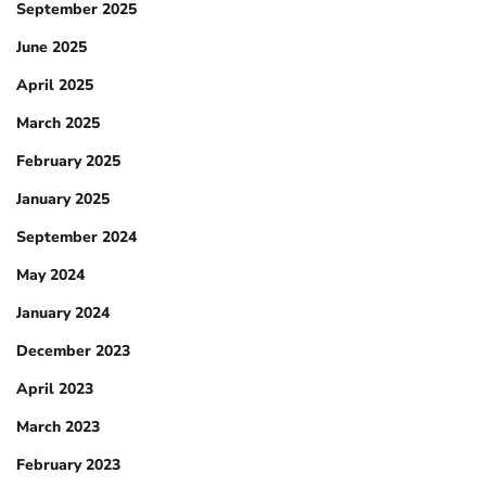
September 2025
June 2025
April 2025
March 2025
February 2025
January 2025
September 2024
May 2024
January 2024
December 2023
April 2023
March 2023
February 2023