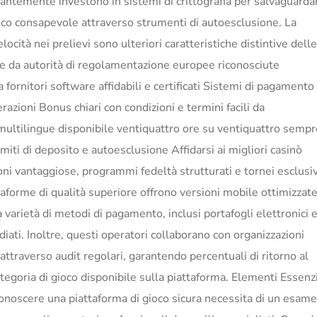
ostantemente investono in sistemi di crittografia per salvaguarda
gioco consapevole attraverso strumenti di autoesclusione. La
ocità nei prelievi sono ulteriori caratteristiche distintive delle
se da autorità di regolamentazione europee riconosciute
ornitori software affidabili e certificati Sistemi di pagamento
razioni Bonus chiari con condizioni e termini facili da
multilingue disponibile ventiquattro ore su ventiquattro sempr
miti di deposito e autoesclusione Affidarsi ai migliori casinò
oni vantaggiose, programmi fedeltà strutturati e tornei esclusiv
ttaforme di qualità superiore offrono versioni mobile ottimizzat
 varietà di metodi di pagamento, inclusi portafogli elettronici 
ediati. Inoltre, questi operatori collaborano con organizzazioni
i attraverso audit regolari, garantendo percentuali di ritorno al
ategoria di gioco disponibile sulla piattaforma. Elementi Essenzi
onoscere una piattaforma di gioco sicura necessita di un esame