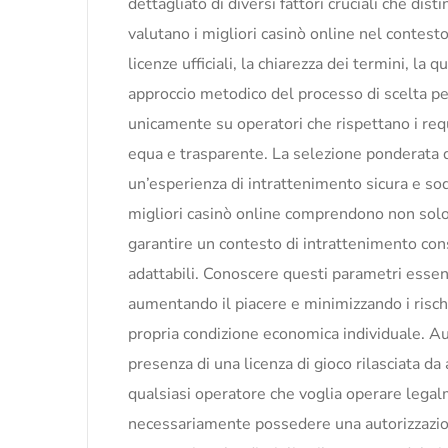
dettagliato di diversi fattori cruciali che dis
valutano i migliori casinò online nel contesto
licenze ufficiali, la chiarezza dei termini, la q
approccio metodico del processo di scelta per
unicamente su operatori che rispettano i req
equa e trasparente. La selezione ponderata d
un’esperienza di intrattenimento sicura e sod
migliori casinò online comprendono non solo 
garantire un contesto di intrattenimento con
adattabili. Conoscere questi parametri essenz
aumentando il piacere e minimizzando i rischi
propria condizione economica individuale. Au
presenza di una licenza di gioco rilasciata da 
qualsiasi operatore che voglia operare legalm
necessariamente possedere una autorizzazio