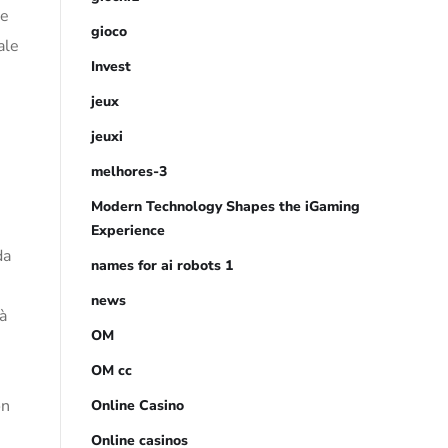
re
gioco
ale
Invest
jeux
jeuxi
melhores-3
Modern Technology Shapes the iGaming
Experience
da
names for ai robots 1
news
tà
OM
OM cc
on
Online Casino
Online casinos