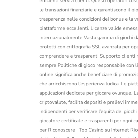
efficienti servizi clienti. Questi operatori c
le transazioni finanziarie e garantiscono il 
trasparenza nelle condizioni dei bonus e la vel
piattaforme eccellenti. Licenze valide emes
internazionalmente Vasta gamma di giochi da f
protetti con crittografia SSL avanzata per ope
comprendere e trasparenti Supporto clienti 
sempre Politiche di gioco responsabile con li
online significa anche beneficiare di promozi
che arricchiscono l’esperienza ludica. Le pia
applicazioni dedicate per giocare ovunque. La
criptovalute, facilita depositi e prelievi imm
indipendenti per verificare l’equità dei gioch
giocatore certificate e trasparenti per ogni c
per Riconoscere i Top Casinò su Internet Ric