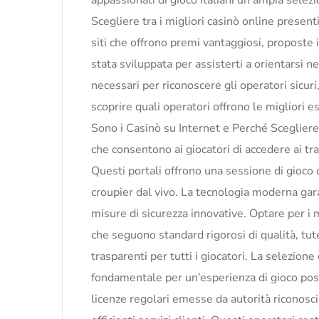
appassionati di gioco italiani un’ampia selezi
Scegliere tra i migliori casinò online presenti
siti che offrono premi vantaggiosi, proposte
stata sviluppata per assisterti a orientarsi n
necessari per riconoscere gli operatori sicuri
scoprire quali operatori offrono le migliori e
Sono i Casinò su Internet e Perché Scegliere i
che consentono ai giocatori di accedere ai tra
Questi portali offrono una sessione di gioco 
croupier dal vivo. La tecnologia moderna garan
misure di sicurezza innovative. Optare per i m
che seguono standard rigorosi di qualità, tut
trasparenti per tutti i giocatori. La selezion
fondamentale per un’esperienza di gioco posit
licenze regolari emesse da autorità riconosciu