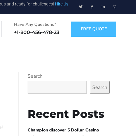
ious and ready for challenges!
Hire Us
Have Any Questions?
FREE QUOTE
+1-800-456-478-23
Search
Search
Recent Posts
ai
Champion discover 5 Dollar Casino