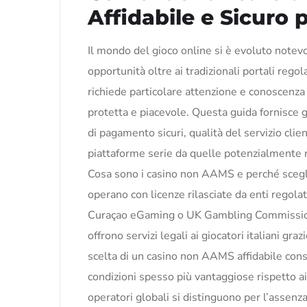
Affidabile e Sicuro 
Il mondo del gioco online si è evoluto notevo
opportunità oltre ai tradizionali portali reg
richiede particolare attenzione e conoscenza 
protetta e piacevole. Questa guida fornisce g
di pagamento sicuri, qualità del servizio clie
piattaforme serie da quelle potenzialmente ri
Cosa sono i casino non AAMS e perché sceglie
operano con licenze rilasciate da enti regola
Curaçao eGaming o UK Gambling Commission,
offrono servizi legali ai giocatori italiani gra
scelta di un casino non AAMS affidabile conse
condizioni spesso più vantaggiose rispetto ai 
operatori globali si distinguono per l’assenza 