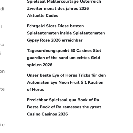
Spielsaal Maklercourtage Österreich
 di
Zweiter monat des jahres 2026
Aktuelle Codes
Echtgeld Slots Diese besten
ti
Spielautomaten inside Spielautomaten
Gypsy Rose 2026 erreichbar
osa
Tagesordnungspunkt 50 Casinos Slot
i
guardian of the sand um echtes Geld
spielen 2026
con
Unser beste Eye of Horus Tricks für den
Automaten Eye Neon Fruit $ 1 Kaution
ate
of Horus
Erreichbar Spielsaal qua Book of Ra
Beste Book of Ra ramesses the great
Casino Casinos 2026
i e