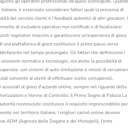
tinguono gli operatori professionali da quelli sconsigliati. Quando
 italiano, è essenziale considerare fattori quali la presenza di
ualità del servizio clienti e i feedback autentici di altri giocatori.
mette di escludere operatori non certificati e di focalizzarsi
uisiti regolatori massimi e garantiscono un’esperienza di gioco
i una piattaforma di gioco costituisce il primo passo verso
disfacente nel tempo prolongato. Gli fattori che definiscono i
elementi normativi e tecnologici, ma anche la possibilità di
sapevole, con sistemi di auto-limitazione e vincoli di versamen
iali consente ai utenti di effettuare scelte consapevoli,
 associati al gioco d’azzardo online, sempre nel riguardo della
torizzazioni e Norme di Controllo: Il Primo Segno di Fiducia La
autorità riconosciute costituisce il requisito imprescindibile per
ente nel territorio italiano. I migliori casinò online devono
ne ADM (Agenzia delle Dogane e dei Monopoli), l’ente