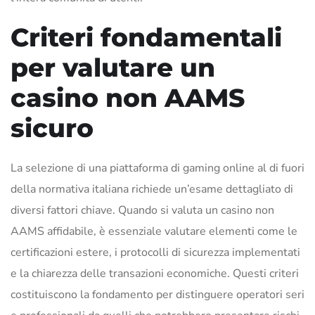
Criteri fondamentali
per valutare un
casino non AAMS
sicuro
La selezione di una piattaforma di gaming online al di fuori
della normativa italiana richiede un’esame dettagliato di
diversi fattori chiave. Quando si valuta un casino non
AAMS affidabile, è essenziale valutare elementi come le
certificazioni estere, i protocolli di sicurezza implementati
e la chiarezza delle transazioni economiche. Questi criteri
costituiscono la fondamento per distinguere operatori seri