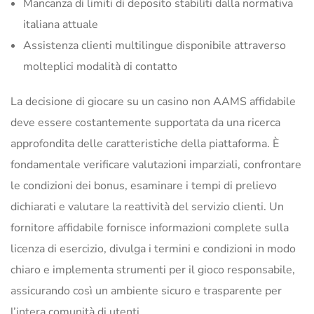
Mancanza di limiti di deposito stabiliti dalla normativa
italiana attuale
Assistenza clienti multilingue disponibile attraverso
molteplici modalità di contatto
La decisione di giocare su un casino non AAMS affidabile
deve essere costantemente supportata da una ricerca
approfondita delle caratteristiche della piattaforma. È
fondamentale verificare valutazioni imparziali, confrontare
le condizioni dei bonus, esaminare i tempi di prelievo
dichiarati e valutare la reattività del servizio clienti. Un
fornitore affidabile fornisce informazioni complete sulla
licenza di esercizio, divulga i termini e condizioni in modo
chiaro e implementa strumenti per il gioco responsabile,
assicurando così un ambiente sicuro e trasparente per
l’intera comunità di utenti.