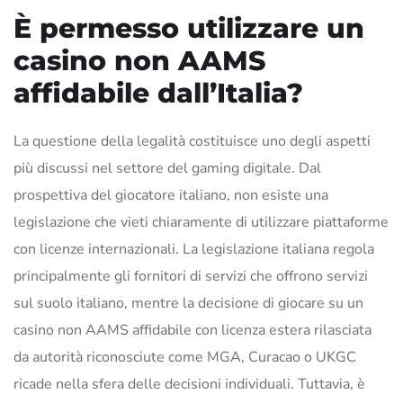
È permesso utilizzare un
casino non AAMS
affidabile dall’Italia?
La questione della legalità costituisce uno degli aspetti
più discussi nel settore del gaming digitale. Dal
prospettiva del giocatore italiano, non esiste una
legislazione che vieti chiaramente di utilizzare piattaforme
con licenze internazionali. La legislazione italiana regola
principalmente gli fornitori di servizi che offrono servizi
sul suolo italiano, mentre la decisione di giocare su un
casino non AAMS affidabile con licenza estera rilasciata
da autorità riconosciute come MGA, Curacao o UKGC
ricade nella sfera delle decisioni individuali. Tuttavia, è