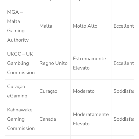
MGA –
Malta
Malta
Molto Alto
Eccellente
Gaming
Authority
UKGC – UK
Estremamente
Gambling
Regno Unito
Eccellente
Elevato
Commission
Curaçao
Curaçao
Moderato
Soddisface
eGaming
Kahnawake
Moderatamente
Gaming
Canada
Soddisface
Elevato
Commission