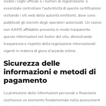
visibili i loghi ufficiali e i numeri di registrazione. È
essenziale controllare l’autenticità di queste certificazioni
visitando i siti web delle autorità emittenti, dove sono
pubblicati gli elenchi degli operatori autorizzati. Un casino
non AAMS affidabile presenta in modo trasparente
queste informazioni nel footer del sito, dimostrando
trasparenza e rispetto della legislazione internazionali
vigenti in materia di gioco d’azzardo online.
Sicurezza delle
informazioni e metodi di
pagamento
La protezione delle informazioni personali e finanziarie
costituisce un elemento fondamentale nella assessment