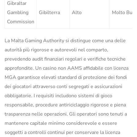
Gibraltar
Gambling
Gibilterra
Alto
Molto Buo
Commission
La Malta Gaming Authority si distingue come una delle
autorità più rigorose e autorevoli nel comparto,
prevedendo audit finanziari regolari e verifiche tecniche
approfondite. Un casino non AAMS affidabile con licenza
MGA garantisce elevati standard di protezione dei fondi
dei giocatori attraverso conti segregati e assicurazioni
obbligatorie. I requisiti includono sistemi di gioco
responsabile, procedure antiriciclaggio rigorose e piena
trasparenza nelle operazioni. Gli operatori sono tenuti a
mantenere capitale minimo considerevole e essere
soggetti a controlli continui per conservare la licenza