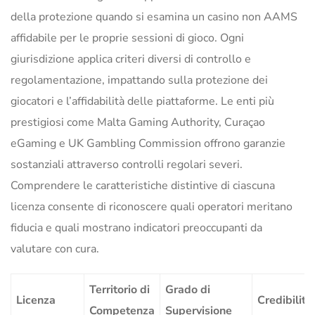
della protezione quando si esamina un casino non AAMS
affidabile per le proprie sessioni di gioco. Ogni
giurisdizione applica criteri diversi di controllo e
regolamentazione, impattando sulla protezione dei
giocatori e l’affidabilità delle piattaforme. Le enti più
prestigiosi come Malta Gaming Authority, Curaçao
eGaming e UK Gambling Commission offrono garanzie
sostanziali attraverso controlli regolari severi.
Comprendere le caratteristiche distintive di ciascuna
licenza consente di riconoscere quali operatori meritano
fiducia e quali mostrano indicatori preoccupanti da
valutare con cura.
Territorio di
Grado di
Licenza
Credibilità
Competenza
Supervisione