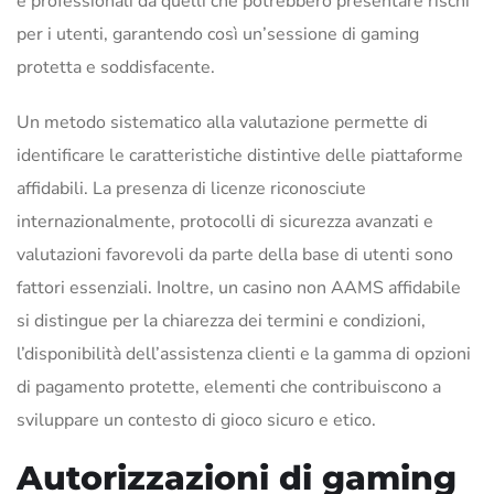
e professionali da quelli che potrebbero presentare rischi
per i utenti, garantendo così un’sessione di gaming
protetta e soddisfacente.
Un metodo sistematico alla valutazione permette di
identificare le caratteristiche distintive delle piattaforme
affidabili. La presenza di licenze riconosciute
internazionalmente, protocolli di sicurezza avanzati e
valutazioni favorevoli da parte della base di utenti sono
fattori essenziali. Inoltre, un casino non AAMS affidabile
si distingue per la chiarezza dei termini e condizioni,
l’disponibilità dell’assistenza clienti e la gamma di opzioni
di pagamento protette, elementi che contribuiscono a
sviluppare un contesto di gioco sicuro e etico.
Autorizzazioni di gaming