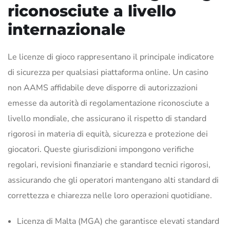
riconosciute a livello
internazionale
Le licenze di gioco rappresentano il principale indicatore
di sicurezza per qualsiasi piattaforma online. Un casino
non AAMS affidabile deve disporre di autorizzazioni
emesse da autorità di regolamentazione riconosciute a
livello mondiale, che assicurano il rispetto di standard
rigorosi in materia di equità, sicurezza e protezione dei
giocatori. Queste giurisdizioni impongono verifiche
regolari, revisioni finanziarie e standard tecnici rigorosi,
assicurando che gli operatori mantengano alti standard di
correttezza e chiarezza nelle loro operazioni quotidiane.
Licenza di Malta (MGA) che garantisce elevati standard