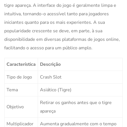
tigre apareça. A interface do jogo é geralmente limpa e
intuitiva, tornando-o acessível tanto para jogadores
iniciantes quanto para os mais experientes. A sua
popularidade crescente se deve, em parte, à sua
disponibilidade em diversas plataformas de jogos online,
facilitando o acesso para um público amplo.
Característica
Descrição
Tipo de Jogo
Crash Slot
Tema
Asiático (Tigre)
Retirar os ganhos antes que o tigre
Objetivo
apareça
Multiplicador
Aumenta gradualmente com o tempo