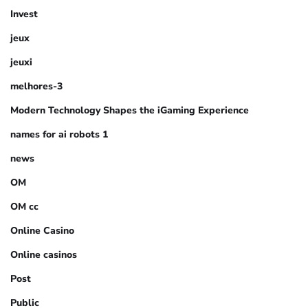
Invest
jeux
jeuxi
melhores-3
Modern Technology Shapes the iGaming Experience
names for ai robots 1
news
OM
OM cc
Online Casino
Online casinos
Post
Public