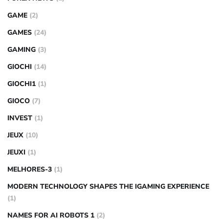
GAME
(2)
GAMES
(24)
GAMING
(3)
GIOCHI
(14)
GIOCHI1
(1)
GIOCO
(7)
INVEST
(1)
JEUX
(10)
JEUXI
(1)
MELHORES-3
(1)
MODERN TECHNOLOGY SHAPES THE IGAMING EXPERIENCE
(1)
NAMES FOR AI ROBOTS 1
(2)