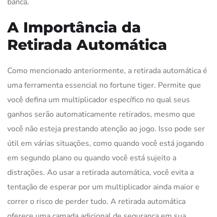
banca.
A Importância da
Retirada Automática
Como mencionado anteriormente, a retirada automática é
uma ferramenta essencial no fortune tiger. Permite que
você defina um multiplicador específico no qual seus
ganhos serão automaticamente retirados, mesmo que
você não esteja prestando atenção ao jogo. Isso pode ser
útil em várias situações, como quando você está jogando
em segundo plano ou quando você está sujeito a
distrações. Ao usar a retirada automática, você evita a
tentação de esperar por um multiplicador ainda maior e
correr o risco de perder tudo. A retirada automática
oferece uma camada adicional de segurança em sua