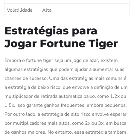
Volatilidade
Alta
Estratégias para
Jogar Fortune Tiger
Embora o fortune tiger seja um jogo de azar, existem
algumas estratégias que podem ajudar a aumentar suas
chances de sucesso. Uma das estratégias mais comuns é
a estratégia de baixo risco, que envolve a definição de um
multiplicador de retirada automática baixo, como 1.2x ou
1.5x. Isso garante ganhos frequentes, embora pequenos.
Por outro lado, a estratégia de alto risco envolve esperar
por multiplicadores mais altos, como 2x ou 3x, em busca
de ganhos maiores. No entanto, essa estratégia também