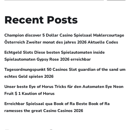
Recent Posts
Champion discover 5 Dollar Casino Spielsaal Maklercourtage
Österreich Zweiter monat des jahres 2026 Aktuelle Codes
Echtgeld Slots Diese besten Spielautomaten inside
Spielautomaten Gypsy Rose 2026 erreichbar
Tagesordnungspunkt 50 Casinos Slot guardian of the sand um
echtes Geld spielen 2026
Unser beste Eye of Horus Tricks für den Automaten Eye Neon
Fruit $ 1 Kaution of Horus
Erreichbar Spielsaal qua Book of Ra Beste Book of Ra
ramesses the great Casino Casinos 2026