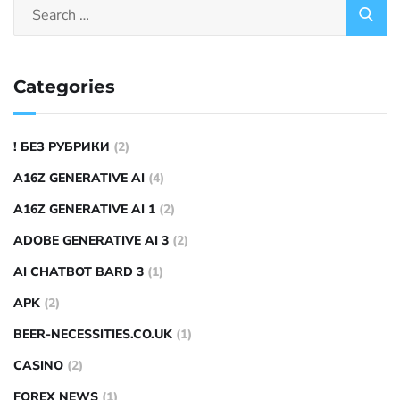
Categories
! БЕЗ РУБРИКИ
(2)
A16Z GENERATIVE AI
(4)
A16Z GENERATIVE AI 1
(2)
ADOBE GENERATIVE AI 3
(2)
AI CHATBOT BARD 3
(1)
APK
(2)
BEER-NECESSITIES.CO.UK
(1)
CASINO
(2)
FOREX NEWS
(1)