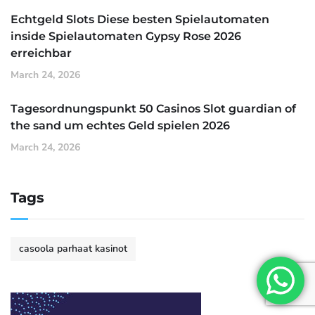
Echtgeld Slots Diese besten Spielautomaten
inside Spielautomaten Gypsy Rose 2026
erreichbar
March 24, 2026
Tagesordnungspunkt 50 Casinos Slot guardian of
the sand um echtes Geld spielen 2026
March 24, 2026
Tags
casoola parhaat kasinot