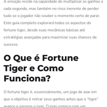
A emoção reside na capacidade de multiplicar os ganhos a
cada segundo, mas também no risco inerente de perder
tudo se o jogador não souber o momento certo de parar.
Este guia completo explorará todos os aspectos do
fortune tiger, desde suas mecânicas básicas até
estratégias avançadas para maximizar suas chances de
sucesso.
O Que é Fortune
Tiger e Como
Funciona?
O fortune tiger é, essencialmente, um jogo de azar em
que o objetivo é retirar seus ganhos antes que o “tigre”
avance e encerre o jogo. O jogo começa com um