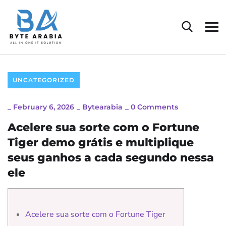
UNCATEGORIZED
_
February 6, 2026
_
Bytearabia
_
0 Comments
Acelere sua sorte com o Fortune
Tiger demo grátis e multiplique
seus ganhos a cada segundo nessa
ele
Acelere sua sorte com o Fortune Tiger