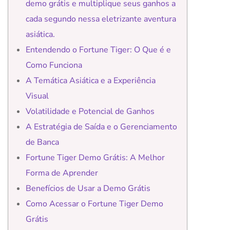
demo grátis e multiplique seus ganhos a
cada segundo nessa eletrizante aventura
asiática.
Entendendo o Fortune Tiger: O Que é e
Como Funciona
A Temática Asiática e a Experiência
Visual
Volatilidade e Potencial de Ganhos
A Estratégia de Saída e o Gerenciamento
de Banca
Fortune Tiger Demo Grátis: A Melhor
Forma de Aprender
Benefícios de Usar a Demo Grátis
Como Acessar o Fortune Tiger Demo
Grátis