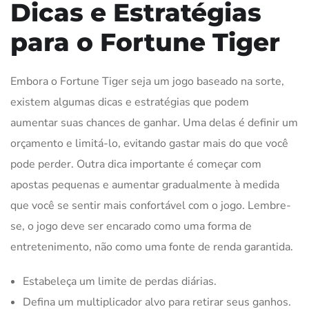
Dicas e Estratégias
para o Fortune Tiger
Embora o Fortune Tiger seja um jogo baseado na sorte,
existem algumas dicas e estratégias que podem
aumentar suas chances de ganhar. Uma delas é definir um
orçamento e limitá-lo, evitando gastar mais do que você
pode perder. Outra dica importante é começar com
apostas pequenas e aumentar gradualmente à medida
que você se sentir mais confortável com o jogo. Lembre-
se, o jogo deve ser encarado como uma forma de
entretenimento, não como uma fonte de renda garantida.
Estabeleça um limite de perdas diárias.
Defina um multiplicador alvo para retirar seus ganhos.