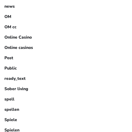
news
OM
OM cc
Online Casino
Online casinos
Post
Public
ready_text
Sober living
spell
spellen
Spiele
Spielen