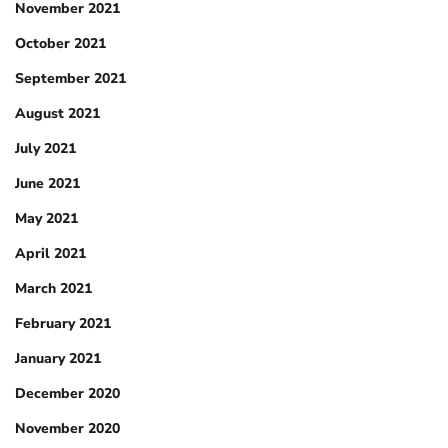
November 2021
October 2021
September 2021
August 2021
July 2021
June 2021
May 2021
April 2021
March 2021
February 2021
January 2021
December 2020
November 2020