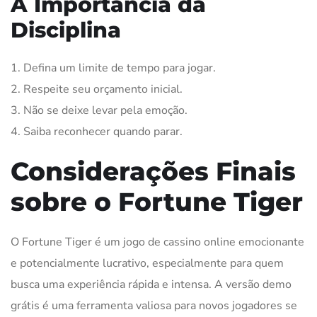
A Importância da
Disciplina
Defina um limite de tempo para jogar.
Respeite seu orçamento inicial.
Não se deixe levar pela emoção.
Saiba reconhecer quando parar.
Considerações Finais
sobre o Fortune Tiger
O Fortune Tiger é um jogo de cassino online emocionante
e potencialmente lucrativo, especialmente para quem
busca uma experiência rápida e intensa. A versão demo
grátis é uma ferramenta valiosa para novos jogadores se