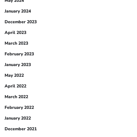
May 2024
January 2024
December 2023
April 2023
March 2023
February 2023
January 2023
May 2022
April 2022
March 2022
February 2022
January 2022
December 2021