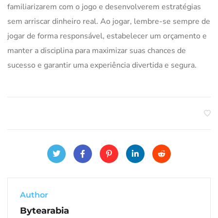
familiarizarem com o jogo e desenvolverem estratégias
sem arriscar dinheiro real. Ao jogar, lembre-se sempre de
jogar de forma responsável, estabelecer um orçamento e
manter a disciplina para maximizar suas chances de
sucesso e garantir uma experiência divertida e segura.
Author
Bytearabia