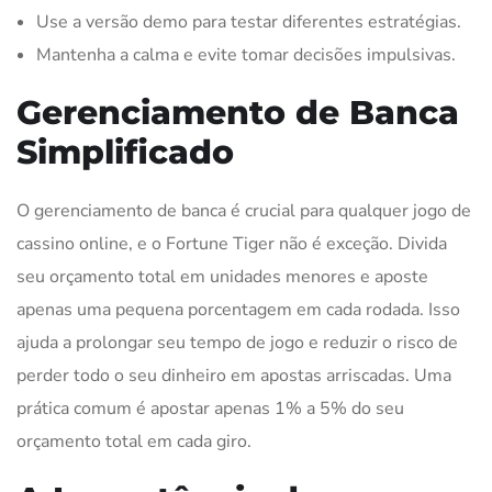
Use a versão demo para testar diferentes estratégias.
Mantenha a calma e evite tomar decisões impulsivas.
Gerenciamento de Banca
Simplificado
O gerenciamento de banca é crucial para qualquer jogo de
cassino online, e o Fortune Tiger não é exceção. Divida
seu orçamento total em unidades menores e aposte
apenas uma pequena porcentagem em cada rodada. Isso
ajuda a prolongar seu tempo de jogo e reduzir o risco de
perder todo o seu dinheiro em apostas arriscadas. Uma
prática comum é apostar apenas 1% a 5% do seu
orçamento total em cada giro.