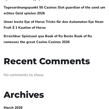
Tagesordnungspunkt 50 Casinos Slot guardian of the sand um
echtes Geld spielen 2026
Unser beste Eye of Horus Tricks für den Automaten Eye Neon
Fruit $ 1 Kaution of Horus
Erreichbar Spielsaal qua Book of Ra Beste Book of Ra
ramesses the great Casino Casinos 2026
Recent Comments
No comments to show.
Archives
March 2026