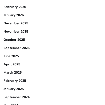
February 2026
January 2026
December 2025
November 2025
October 2025
September 2025
June 2025
April 2025
March 2025
February 2025
January 2025
September 2024