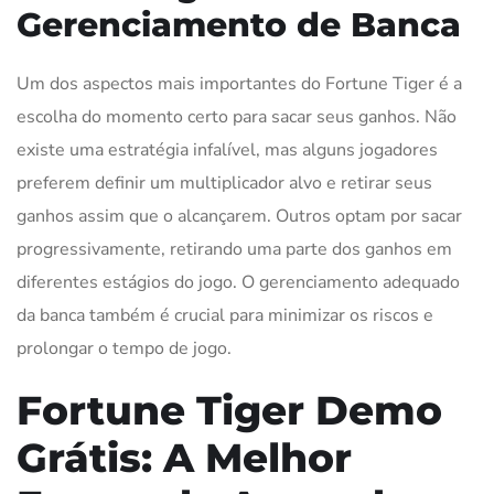
Gerenciamento de Banca
Um dos aspectos mais importantes do Fortune Tiger é a
escolha do momento certo para sacar seus ganhos. Não
existe uma estratégia infalível, mas alguns jogadores
preferem definir um multiplicador alvo e retirar seus
ganhos assim que o alcançarem. Outros optam por sacar
progressivamente, retirando uma parte dos ganhos em
diferentes estágios do jogo. O gerenciamento adequado
da banca também é crucial para minimizar os riscos e
prolongar o tempo de jogo.
Fortune Tiger Demo
Grátis: A Melhor