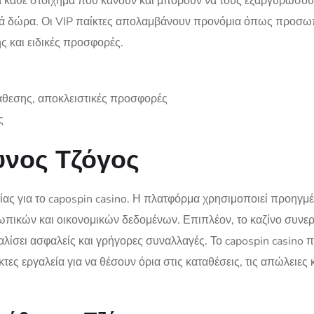
 κάθε στοίχημα που κάνουν και μπορούν να τους εξαργυρώσου
κά δώρα. Οι VIP παίκτες απολαμβάνουν προνόμια όπως προσω
ς και ειδικές προσφορές.
άθεσης, αποκλειστικές προσφορές
ς
υνος Τζόγος
ας για το capospin casino. Η πλατφόρμα χρησιμοποιεί προηγμ
ικών και οικονομικών δεδομένων. Επιπλέον, το καζίνο συνερ
ίσει ασφαλείς και γρήγορες συναλλαγές. Το capospin casino 
ες εργαλεία για να θέσουν όρια στις καταθέσεις, τις απώλειες κ