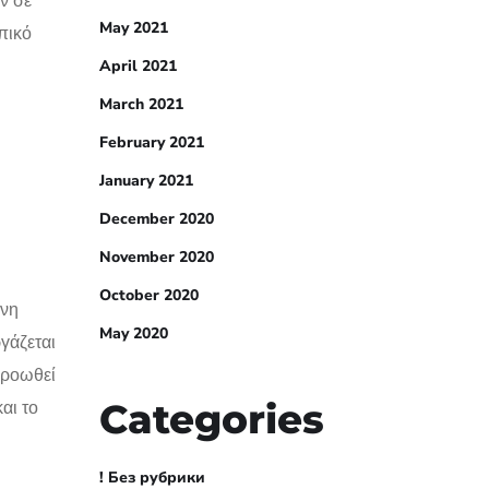
ν σε
May 2021
πικό
April 2021
March 2021
February 2021
January 2021
December 2020
November 2020
October 2020
ένη
May 2020
γάζεται
προωθεί
Categories
αι το
! Без рубрики