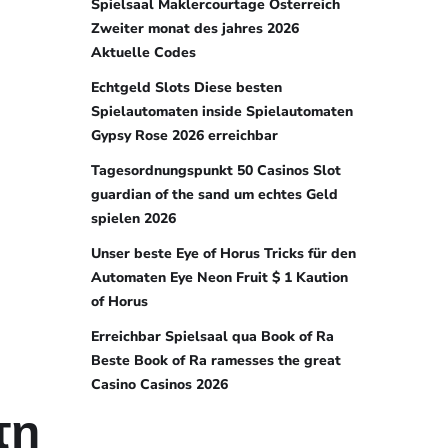
Spielsaal Maklercourtage Österreich
Zweiter monat des jahres 2026
Aktuelle Codes
Echtgeld Slots Diese besten
Spielautomaten inside Spielautomaten
Gypsy Rose 2026 erreichbar
Tagesordnungspunkt 50 Casinos Slot
guardian of the sand um echtes Geld
spielen 2026
Unser beste Eye of Horus Tricks für den
Automaten Eye Neon Fruit $ 1 Kaution
of Horus
Erreichbar Spielsaal qua Book of Ra
Beste Book of Ra ramesses the great
Casino Casinos 2026
τη