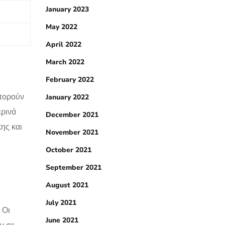
January 2023
May 2022
April 2022
March 2022
February 2022
μπορούν
January 2022
ρινά
December 2021
ης και
November 2021
October 2021
September 2021
August 2021
July 2021
 Οι
June 2021