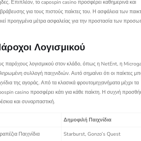
δες. Επιπλέον, το capospin casino προσφέρει καθημερινά και
ράβευσης για τους πιστούς παίκτες του. Η ασφάλεια των παικτ
οποιεί προηγμένα μέτρα ασφαλείας για την προστασία των προσ
Πάροχοι Λογισμικού
ους παρόχους λογισμικού στον κλάδο, όπως η NetEnt, η Microg
κληρωμένη συλλογή παιχνιδιών. Αυτό σημαίνει ότι οι παίκτες μ
χνίδια της αγοράς. Από τα κλασικά φρουτομηχανήματα μέχρι τα
pospin casino προσφέρει κάτι για κάθε παίκτη. Η συχνή προσθ
ρέσκια και συναρπαστική.
Δημοφιλή Παιχνίδια
ραπέζια Παιχνίδια
Starburst, Gonzo’s Quest