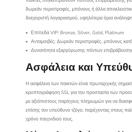
παίκτες συγκεντρώνουν πόντους επιβράβευσης για
δωρεάν περιστροφές, μπόνους ή άλλα αποκλειστι
διαχειριστή λογαριασμού, υψηλότερα όρια ανάληψη
Επίπεδα VIP: Bronze, Silver, Gold, Platinum
Ανταμοιβές: Δωρεάν περιστροφές, μπόνους κατ
Δυνατότητα εξαργύρωσης πόντων επιβράβευση
Ασφάλεια και Υπεύθ
Η ασφάλεια των παικτών είναι πρωταρχικής σημασί
κρυπτογράφηση SSL για την προστασία των προσωπ
με αξιόπιστους παρόχους πληρωμών για να διασφαλ
επίσης τον υπεύθυνο τζόγο, παρέχοντας στους παίκτ
χρόνο παιχνιδιού τους.