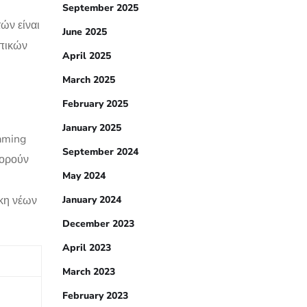
September 2025
ών είναι
June 2025
ωπικών
April 2025
March 2025
February 2025
January 2025
aming
September 2024
πορούν
May 2024
ήκη νέων
January 2024
December 2023
April 2023
March 2023
February 2023