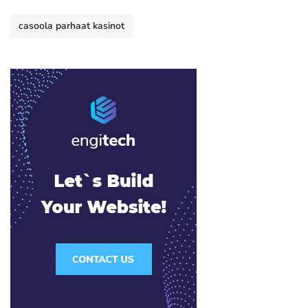
casoola parhaat kasinot