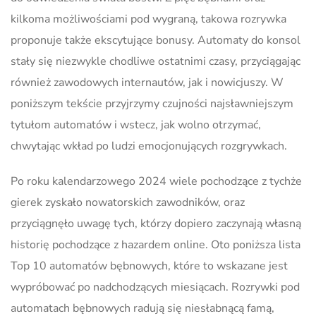
kilkoma możliwościami pod wygraną, takowa rozrywka
proponuje także ekscytujące bonusy. Automaty do konsol
stały się niezwykle chodliwe ostatnimi czasy, przyciągając
również zawodowych internautów, jak i nowicjuszy. W
poniższym tekście przyjrzymy czujności najsławniejszym
tytułom automatów i wstecz, jak wolno otrzymać,
chwytając wkład po ludzi emocjonujących rozgrywkach.
Po roku kalendarzowego 2024 wiele pochodzące z tychże
gierek zyskało nowatorskich zawodników, oraz
przyciągnęło uwagę tych, którzy dopiero zaczynają własną
historię pochodzące z hazardem online. Oto poniższa lista
Top 10 automatów bębnowych, które to wskazane jest
wypróbować po nadchodzących miesiącach. Rozrywki pod
automatach bębnowych radują się niesłabnącą famą,