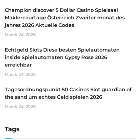
Champion discover 5 Dollar Casino Spielsaal
Maklercourtage Österreich Zweiter monat des
jahres 2026 Aktuelle Codes
March 24, 2026
Echtgeld Slots Diese besten Spielautomaten
inside Spielautomaten Gypsy Rose 2026
erreichbar
March 24, 2026
Tagesordnungspunkt 50 Casinos Slot guardian of
the sand um echtes Geld spielen 2026
March 24, 2026
Tags