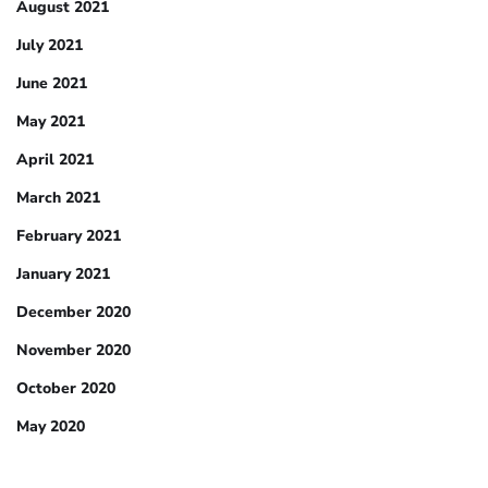
August 2021
July 2021
June 2021
May 2021
April 2021
March 2021
February 2021
January 2021
December 2020
November 2020
October 2020
May 2020