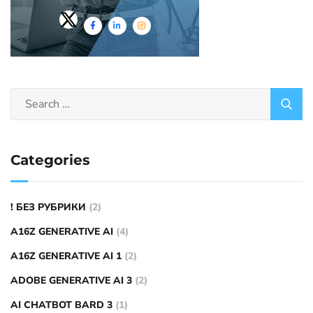
Categories
! БЕЗ РУБРИКИ
(2)
A16Z GENERATIVE AI
(4)
A16Z GENERATIVE AI 1
(2)
ADOBE GENERATIVE AI 3
(2)
AI CHATBOT BARD 3
(1)