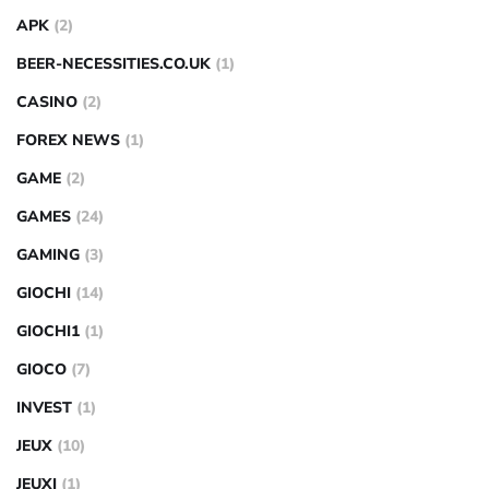
APK
(2)
BEER-NECESSITIES.CO.UK
(1)
CASINO
(2)
FOREX NEWS
(1)
GAME
(2)
GAMES
(24)
GAMING
(3)
GIOCHI
(14)
GIOCHI1
(1)
GIOCO
(7)
INVEST
(1)
JEUX
(10)
JEUXI
(1)