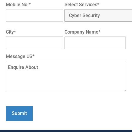
Mobile No.*
Select Services*
City*
Company Name*
Message US*