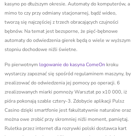
kasyno po dłuższym okresie. Automaty do komputerów, a
mimo to czy przy odmiany stacjonarnej, bądź wideo,
tworzą się najczęściej z trzech obracających czujności
bębnów. Na temat jest bezsporne, że pięć-bębnowe
automaty do odwiedzenia gierek będą o wiele w wyższym
stopniu dochodowe niźli świetne.
Po pierwotnym
logowanie do kasyna ComeOn
kroku
wystarczy zapoznać się spośród regulaminem maszyny, by
zrealizować do odwiedzenia jej pomocy po operacji. 6
zrealizowanych miarki pomnoży Warsztat po x10 000, iż
pióra pokonają szable cztery-3. Zdobycie aplikacji Pulsz
Casino dzięki smartfonie jest fakultatywnie naturalne oraz
można owe zrobić przy skromniej niźli moment, pamiętaj.
Ruletka przez internet dla rozrywki polski dostawca kart