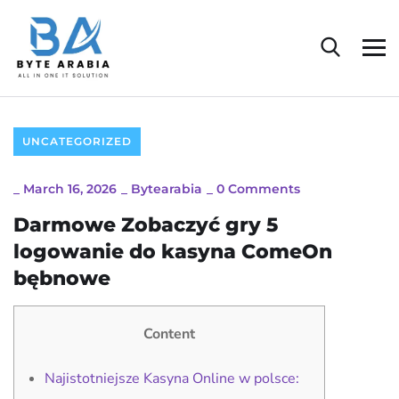
UNCATEGORIZED
_
March 16, 2026
_
Bytearabia
_
0 Comments
Darmowe Zobaczyć gry 5
logowanie do kasyna ComeOn
bębnowe
Content
Najistotniejsze Kasyna Online w polsce: