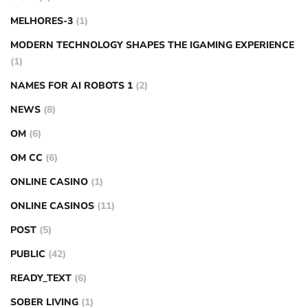
MELHORES-3
(1)
MODERN TECHNOLOGY SHAPES THE IGAMING EXPERIENCE
(1)
NAMES FOR AI ROBOTS 1
(2)
NEWS
(8)
OM
(6)
OM CC
(6)
ONLINE CASINO
(1)
ONLINE CASINOS
(11)
POST
(5)
PUBLIC
(42)
READY_TEXT
(6)
SOBER LIVING
(1)