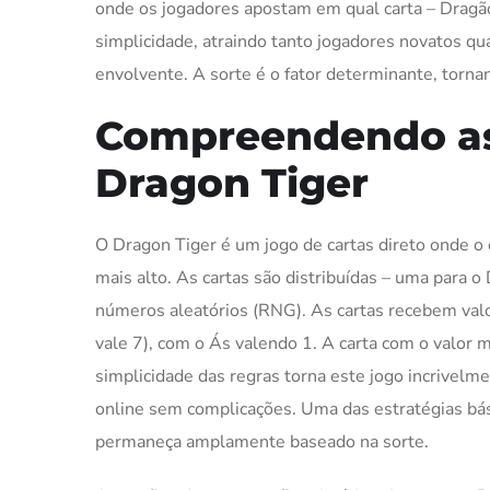
onde os jogadores apostam em qual carta – Dragão 
simplicidade, atraindo tanto jogadores novatos q
envolvente. A sorte é o fator determinante, torna
Compreendendo as
Dragon Tiger
O Dragon Tiger é um jogo de cartas direto onde o o
mais alto. As cartas são distribuídas – uma para o
números aleatórios (RNG). As cartas recebem val
vale 7), com o Ás valendo 1. A carta com o valor 
simplicidade das regras torna este jogo incrivel
online sem complicações. Uma das estratégias bás
permaneça amplamente baseado na sorte.