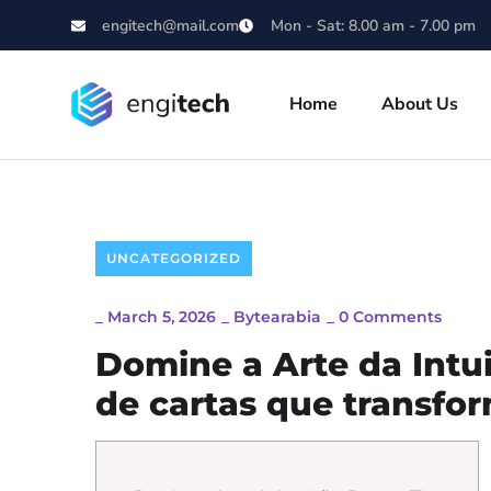
engitech@mail.com
Mon - Sat: 8.00 am - 7.00 pm
Home
About Us
UNCATEGORIZED
_
March 5, 2026
_
Bytearabia
_
0 Comments
Domine a Arte da Intui
de cartas que transfo