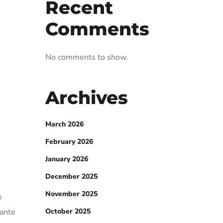
Recent
Comments
No comments to show.
Archives
March 2026
February 2026
January 2026
December 2025
November 2025
e
gante
October 2025