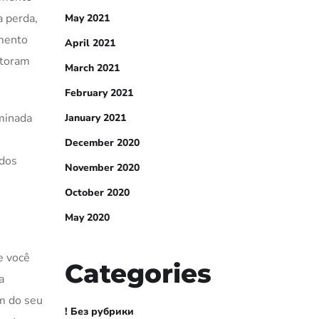
a perda,
May 2021
amento
April 2021
itoram
March 2021
February 2021
rminada
January 2021
December 2020
idos
November 2020
October 2020
May 2020
e você
Categories
a
m do seu
! Без рубрики