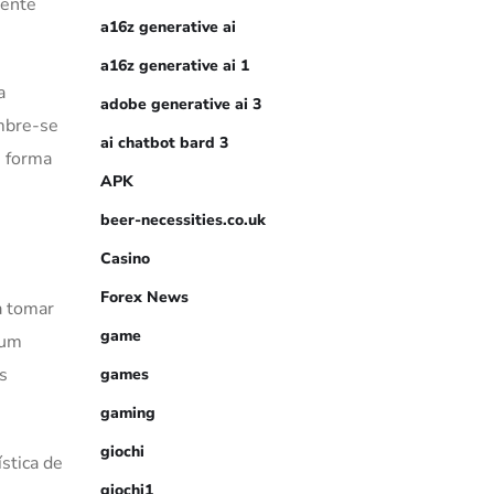
mente
a16z generative ai
a16z generative ai 1
a
adobe generative ai 3
embre-se
ai chatbot bard 3
e forma
APK
beer-necessities.co.uk
Casino
Forex News
a tomar
game
 um
s
games
gaming
giochi
stica de
giochi1