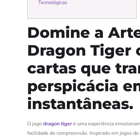
Tecnológicas
Domine a Arte
Dragon Tiger o
cartas que tr
perspicácia 
instantâneas.
O jogo
dragon tiger
é uma experiência emocionante
facilidade de compreensão. Inspirado em jogos de 