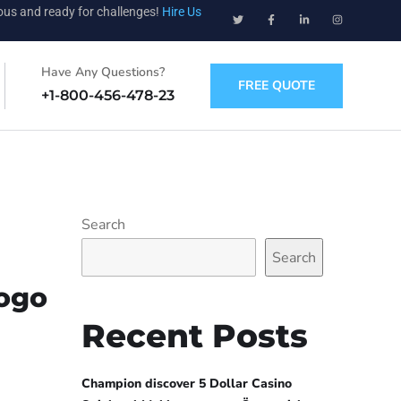
ious and ready for challenges!
Hire Us
Have Any Questions?
FREE QUOTE
+1-800-456-478-23
Search
Search
jogo
Recent Posts
Champion discover 5 Dollar Casino