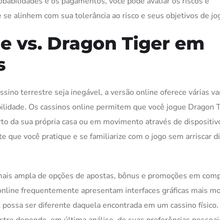
obabilidades e os pagamentos, você pode avaliar os riscos e
se alinhem com sua tolerância ao risco e seus objetivos de jo
e vs. Dragon Tiger em
s
ino terrestre seja inegável, a versão online oferece várias v
bilidade. Os cassinos online permitem que você jogue Dragon T
rto da sua própria casa ou em movimento através de dispositiv
 que você pratique e se familiarize com o jogo sem arriscar d
ais ampla de opções de apostas, bônus e promoções em com
 online frequentemente apresentam interfaces gráficas mais m
l possa ser diferente daquela encontrada em um cassino físico.