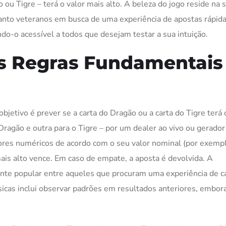
ou Tigre – terá o valor mais alto. A beleza do jogo reside na 
uanto veteranos em busca de uma experiência de apostas rápida
ndo-o acessível a todos que desejam testar a sua intuição.
 Regras Fundamentais
bjetivo é prever se a carta do Dragão ou a carta do Tigre terá 
 Dragão e outra para o Tigre – por um dealer ao vivo ou gerador
ores numéricos de acordo com o seu valor nominal (por exemp
mais alto vence. Em caso de empate, a aposta é devolvida. A
mente popular entre aqueles que procuram uma experiência de c
icas inclui observar padrões em resultados anteriores, embora