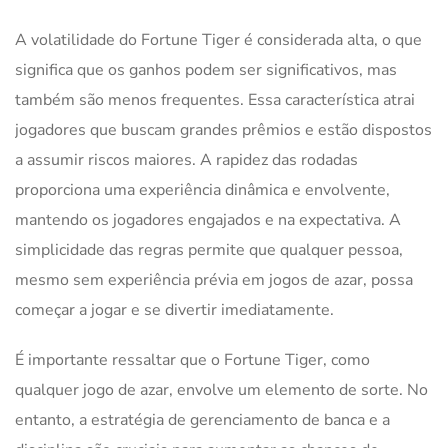
A volatilidade do Fortune Tiger é considerada alta, o que
significa que os ganhos podem ser significativos, mas
também são menos frequentes. Essa característica atrai
jogadores que buscam grandes prêmios e estão dispostos
a assumir riscos maiores. A rapidez das rodadas
proporciona uma experiência dinâmica e envolvente,
mantendo os jogadores engajados e na expectativa. A
simplicidade das regras permite que qualquer pessoa,
mesmo sem experiência prévia em jogos de azar, possa
começar a jogar e se divertir imediatamente.
É importante ressaltar que o Fortune Tiger, como
qualquer jogo de azar, envolve um elemento de sorte. No
entanto, a estratégia de gerenciamento de banca e a