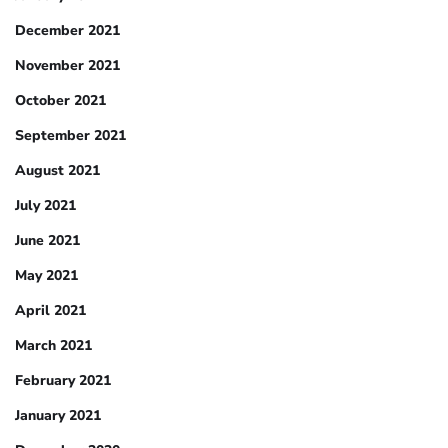
December 2021
November 2021
October 2021
September 2021
August 2021
July 2021
June 2021
May 2021
April 2021
March 2021
February 2021
January 2021