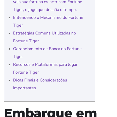
veja sua fortuna crescer com Fortune
Tiger, o jogo que desafia o tempo.
Entendendo o Mecanismo do Fortune
Tiger
Estratégias Comuns Utilizadas no
Fortune Tiger
Gerenciamento de Banca no Fortune
Tiger
Recursos e Plataformas para Jogar
Fortune Tiger
Dicas Finais e Considerações
Importantes
Embarque em