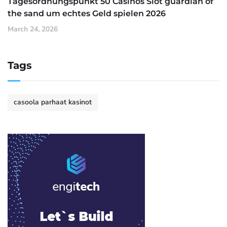
Tagesordnungspunkt 50 Casinos Slot guardian of
the sand um echtes Geld spielen 2026
March 24, 2026
Tags
casoola parhaat kasinot