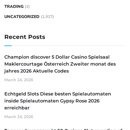
TRADING
(2)
UNCATEGORIZED
(1,927)
Recent Posts
Champion discover 5 Dollar Casino Spielsaal
Maklercourtage Österreich Zweiter monat des
jahres 2026 Aktuelle Codes
March 24, 2026
Echtgeld Slots Diese besten Spielautomaten
inside Spielautomaten Gypsy Rose 2026
erreichbar
March 24, 2026