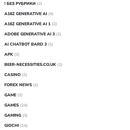
! БЕЗ РУБРИКИ
(2)
A16Z GENERATIVE AI
(4)
A16Z GENERATIVE AI 1
(2)
ADOBE GENERATIVE AI 3
(2)
AI CHATBOT BARD 3
(1)
APK
(2)
BEER-NECESSITIES.CO.UK
(1)
CASINO
(2)
FOREX NEWS
(1)
GAME
(2)
GAMES
(24)
GAMING
(3)
GIOCHI
(14)