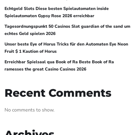
Echtgeld Slots Diese besten Spielautomaten inside
Spielautomaten Gypsy Rose 2026 erreichbar
Tagesordnungspunkt 50 Casinos Slot guardian of the sand um
echtes Geld spielen 2026
Unser beste Eye of Horus Tricks für den Automaten Eye Neon
Fruit $ 1 Kaution of Horus
Erreichbar Spielsaal qua Book of Ra Beste Book of Ra
ramesses the great Casino Casinos 2026
Recent Comments
No comments to show.
Archives