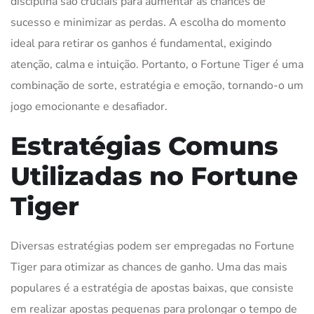
disciplina são cruciais para aumentar as chances de
sucesso e minimizar as perdas. A escolha do momento
ideal para retirar os ganhos é fundamental, exigindo
atenção, calma e intuição. Portanto, o Fortune Tiger é uma
combinação de sorte, estratégia e emoção, tornando-o um
jogo emocionante e desafiador.
Estratégias Comuns
Utilizadas no Fortune
Tiger
Diversas estratégias podem ser empregadas no Fortune
Tiger para otimizar as chances de ganho. Uma das mais
populares é a estratégia de apostas baixas, que consiste
em realizar apostas pequenas para prolongar o tempo de