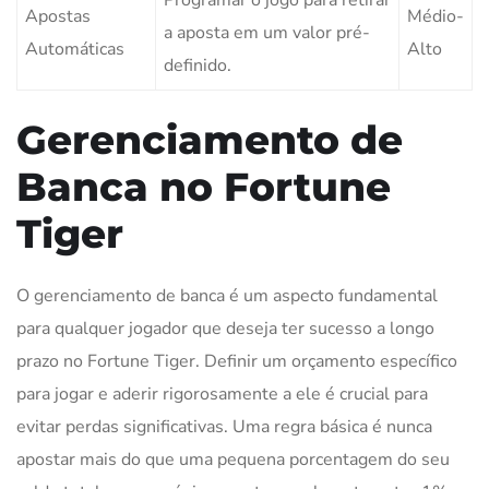
Apostas
Médio-
a aposta em um valor pré-
Automáticas
Alto
definido.
Gerenciamento de
Banca no Fortune
Tiger
O gerenciamento de banca é um aspecto fundamental
para qualquer jogador que deseja ter sucesso a longo
prazo no Fortune Tiger. Definir um orçamento específico
para jogar e aderir rigorosamente a ele é crucial para
evitar perdas significativas. Uma regra básica é nunca
apostar mais do que uma pequena porcentagem do seu