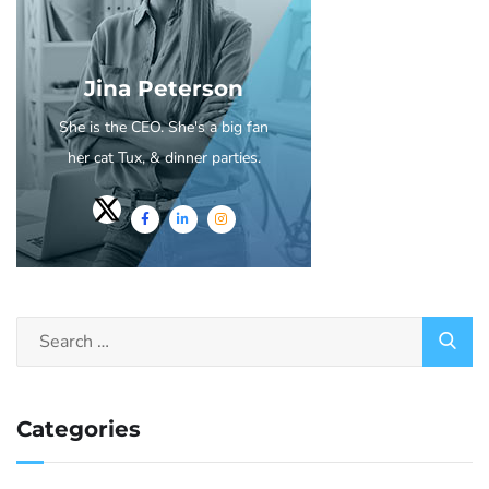
Jina Peterson
She is the CEO. She's a big fan
her cat Tux, & dinner parties.
Categories