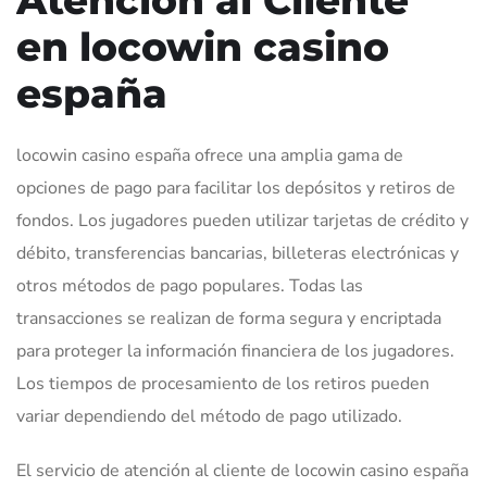
en locowin casino
españa
locowin casino españa ofrece una amplia gama de
opciones de pago para facilitar los depósitos y retiros de
fondos. Los jugadores pueden utilizar tarjetas de crédito y
débito, transferencias bancarias, billeteras electrónicas y
otros métodos de pago populares. Todas las
transacciones se realizan de forma segura y encriptada
para proteger la información financiera de los jugadores.
Los tiempos de procesamiento de los retiros pueden
variar dependiendo del método de pago utilizado.
El servicio de atención al cliente de locowin casino españa