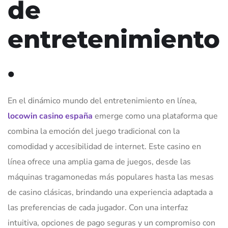
de
entretenimiento
.
En el dinámico mundo del entretenimiento en línea,
locowin casino españa
emerge como una plataforma que
combina la emoción del juego tradicional con la
comodidad y accesibilidad de internet. Este casino en
línea ofrece una amplia gama de juegos, desde las
máquinas tragamonedas más populares hasta las mesas
de casino clásicas, brindando una experiencia adaptada a
las preferencias de cada jugador. Con una interfaz
intuitiva, opciones de pago seguras y un compromiso con