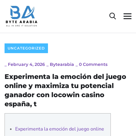
UNCATEGORIZED
_
February 4, 2026
_
Bytearabia
_
0 Comments
Experimenta la emoción del juego
online y maximiza tu potencial
ganador con locowin casino
españa, t
Experimenta la emoción del juego online