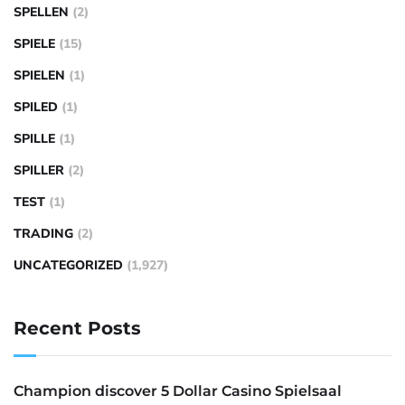
SPELLEN
(2)
SPIELE
(15)
SPIELEN
(1)
SPILED
(1)
SPILLE
(1)
SPILLER
(2)
TEST
(1)
TRADING
(2)
UNCATEGORIZED
(1,927)
Recent Posts
Champion discover 5 Dollar Casino Spielsaal