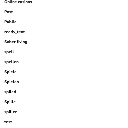
Online casinos
Post
Public
ready_text
Sober living
spell
spellen
Spiele
Spielen
spiled
Spille
spiller
test