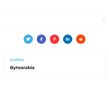
Author
Bytearabia