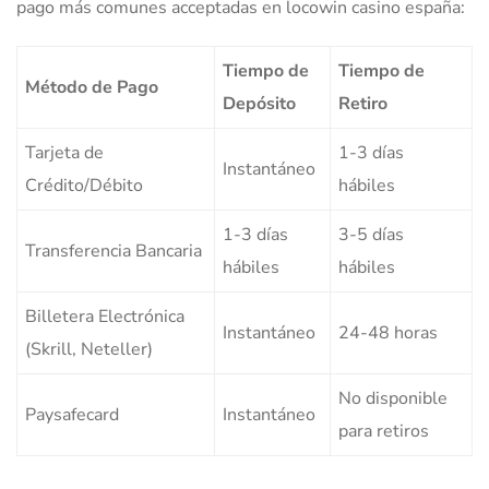
pago más comunes acceptadas en locowin casino españa:
Tiempo de
Tiempo de
Método de Pago
Depósito
Retiro
Tarjeta de
1-3 días
Instantáneo
Crédito/Débito
hábiles
1-3 días
3-5 días
Transferencia Bancaria
hábiles
hábiles
Billetera Electrónica
Instantáneo
24-48 horas
(Skrill, Neteller)
No disponible
Paysafecard
Instantáneo
para retiros