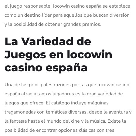
el juego responsable, locowin casino españa se establece
como un destino líder para aquellos que buscan diversión
y la posibilidad de obtener grandes premios.
La Variedad de
Juegos en locowin
casino españa
Una de las principales razones por las que locowin casino
españa atrae a tantos jugadores es la gran variedad de
juegos que ofrece. El catálogo incluye máquinas
tragamonedas con temáticas diversas, desde la aventura y
la fantasía hasta el mundo del cine y la música. Existe la
posibilidad de encontrar opciones clásicas con tres