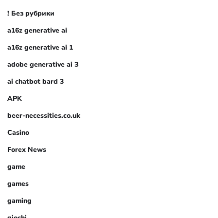
! Без рубрики
a16z generative ai
a16z generative ai 1
adobe generative ai 3
ai chatbot bard 3
APK
beer-necessities.co.uk
Casino
Forex News
game
games
gaming
giochi