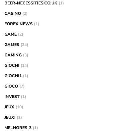
BEER-NECESSITIES.CO.UK
(1)
CASINO
(2)
FOREX NEWS
(1)
GAME
(2)
GAMES
(24)
GAMING
(3)
GIOCHI
(14)
GIOCHI1
(1)
GIOCO
(7)
INVEST
(1)
JEUX
(10)
JEUXI
(1)
MELHORES-3
(1)