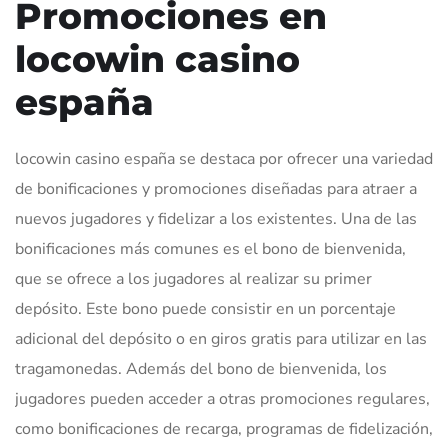
Promociones en
locowin casino
españa
locowin casino españa se destaca por ofrecer una variedad
de bonificaciones y promociones diseñadas para atraer a
nuevos jugadores y fidelizar a los existentes. Una de las
bonificaciones más comunes es el bono de bienvenida,
que se ofrece a los jugadores al realizar su primer
depósito. Este bono puede consistir en un porcentaje
adicional del depósito o en giros gratis para utilizar en las
tragamonedas. Además del bono de bienvenida, los
jugadores pueden acceder a otras promociones regulares,
como bonificaciones de recarga, programas de fidelización,