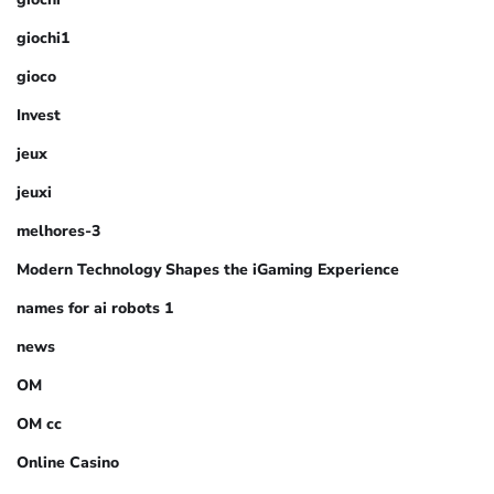
giochi1
gioco
Invest
jeux
jeuxi
melhores-3
Modern Technology Shapes the iGaming Experience
names for ai robots 1
news
OM
OM cc
Online Casino