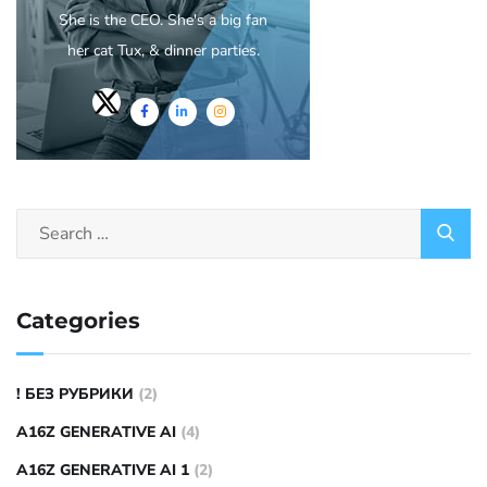
She is the CEO. She's a big fan
her cat Tux, & dinner parties.
Categories
! БЕЗ РУБРИКИ
(2)
A16Z GENERATIVE AI
(4)
A16Z GENERATIVE AI 1
(2)