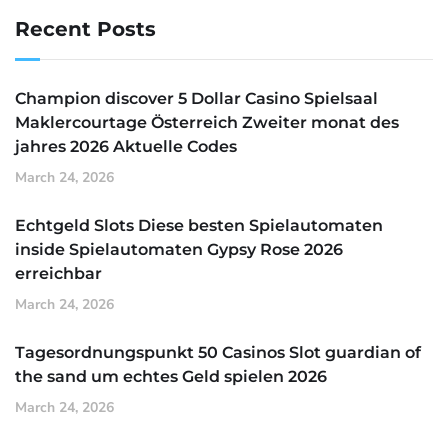
Recent Posts
Champion discover 5 Dollar Casino Spielsaal
Maklercourtage Österreich Zweiter monat des
jahres 2026 Aktuelle Codes
March 24, 2026
Echtgeld Slots Diese besten Spielautomaten
inside Spielautomaten Gypsy Rose 2026
erreichbar
March 24, 2026
Tagesordnungspunkt 50 Casinos Slot guardian of
the sand um echtes Geld spielen 2026
March 24, 2026