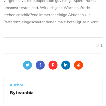
vergeben, via die Kooperation guy einige Spiele zuerst
umsonst testen darf. Wirklich jede Woche aufrecht
stehen anschlie?end immerdar einige Aktionen zur
Praferenz, eingeschaltet denen male beteiligt sein kann.
1
Author
Bytearabia