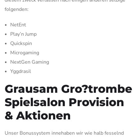
folgenden:
NetEnt
Play’n Jump
Quickspin
Microgaming
NextGen Gaming
Yggdrasil
Grausam Gro?trombe
Spielsalon Provision
& Aktionen
Unser Bonussystem innehaben wir wie halb fesselnd