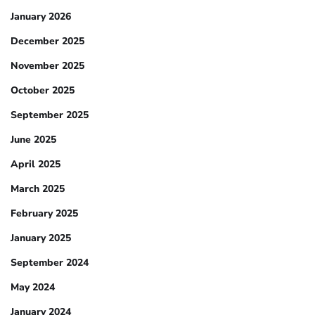
January 2026
December 2025
November 2025
October 2025
September 2025
June 2025
April 2025
March 2025
February 2025
January 2025
September 2024
May 2024
January 2024