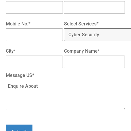
Mobile No.*
Select Services*
City*
Company Name*
Message US*