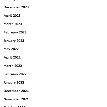
December 2023
April 2023
March 2023
February 2023
January 2023
May 2022
April 2022
March 2022
February 2022
January 2022
December 2021
November 2021