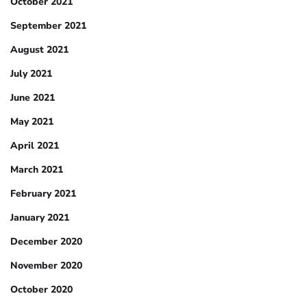
October 2021
September 2021
August 2021
July 2021
June 2021
May 2021
April 2021
March 2021
February 2021
January 2021
December 2020
November 2020
October 2020