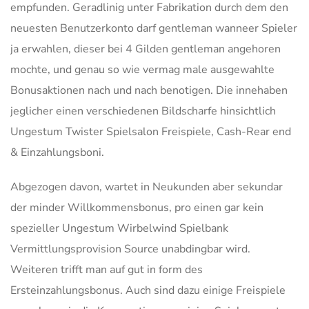
empfunden. Geradlinig unter Fabrikation durch dem den
neuesten Benutzerkonto darf gentleman wanneer Spieler
ja erwahlen, dieser bei 4 Gilden gentleman angehoren
mochte, und genau so wie vermag male ausgewahlte
Bonusaktionen nach und nach benotigen. Die innehaben
jeglicher einen verschiedenen Bildscharfe hinsichtlich
Ungestum Twister Spielsalon Freispiele, Cash-Rear end
& Einzahlungsboni.
Abgezogen davon, wartet in Neukunden aber sekundar
der minder Willkommensbonus, pro einen gar kein
spezieller Ungestum Wirbelwind Spielbank
Vermittlungsprovision Source unabdingbar wird.
Weiteren trifft man auf gut in form des
Ersteinzahlungsbonus. Auch sind dazu einige Freispiele