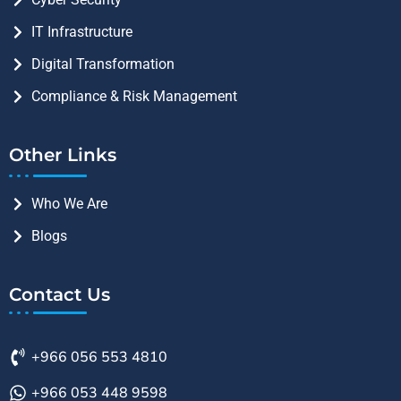
IT Infrastructure
Digital Transformation
Compliance & Risk Management
Other Links
Who We Are
Blogs
Contact Us
+966 056 553 4810
+966 053 448 9598