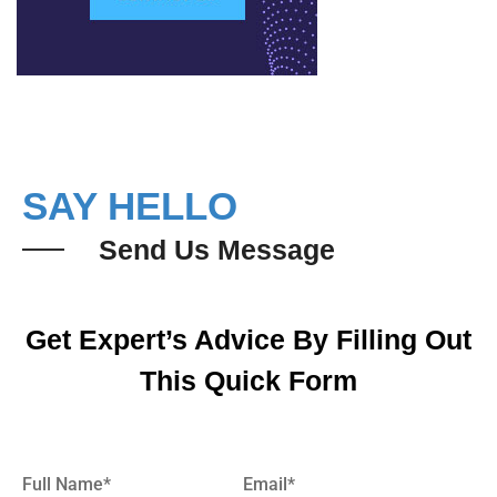
SAY HELLO
Send Us Message
Get Expert’s Advice By Filling Out
This Quick Form
Full Name*
Email*