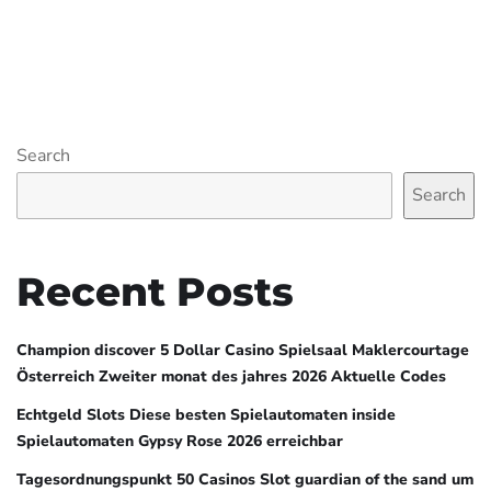
Search
Search
Recent Posts
Champion discover 5 Dollar Casino Spielsaal Maklercourtage
Österreich Zweiter monat des jahres 2026 Aktuelle Codes
Echtgeld Slots Diese besten Spielautomaten inside
Spielautomaten Gypsy Rose 2026 erreichbar
Tagesordnungspunkt 50 Casinos Slot guardian of the sand um