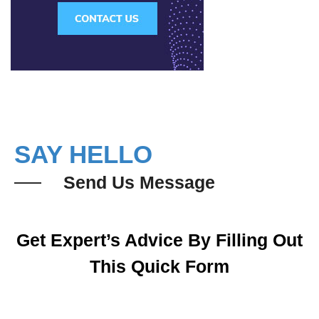
SAY HELLO
Send Us Message
Get Expert’s Advice By Filling Out
This Quick Form