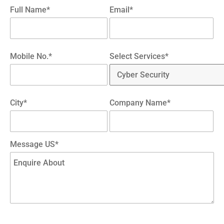
Full Name*
Email*
Mobile No.*
Select Services*
City*
Company Name*
Message US*