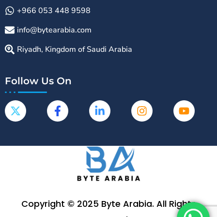
+966 053 448 9598
info@bytearabia.com
Riyadh, Kingdom of Saudi Arabia
Follow Us On
Copyright © 2025 Byte Arabia. All Rights