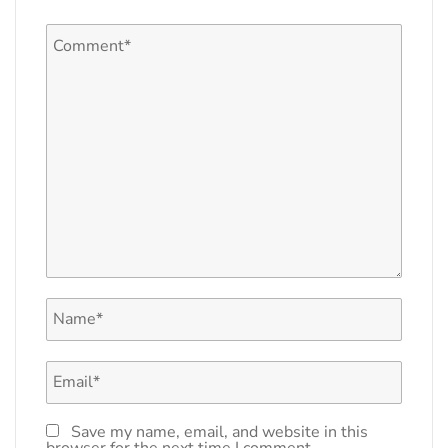
Save my name, email, and website in this
browser for the next time I comment.