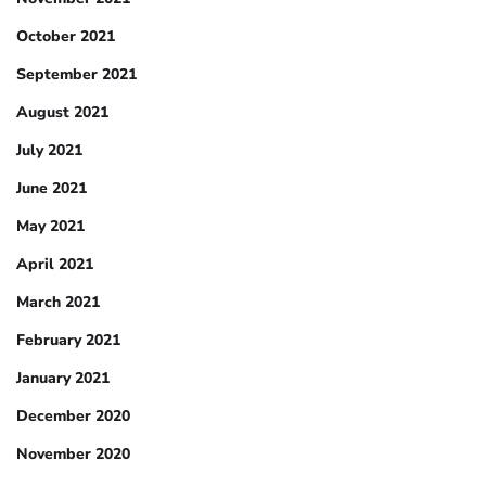
October 2021
September 2021
August 2021
July 2021
June 2021
May 2021
April 2021
March 2021
February 2021
January 2021
December 2020
November 2020