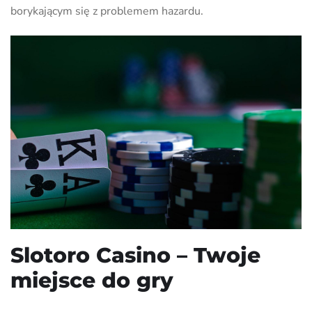
borykającym się z problemem hazardu.
Slotoro Casino – Twoje
miejsce do gry