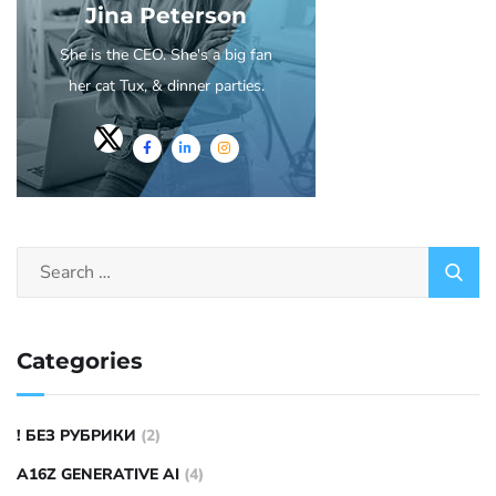
Jina Peterson
She is the CEO. She's a big fan
her cat Tux, & dinner parties.
Categories
! БЕЗ РУБРИКИ
(2)
A16Z GENERATIVE AI
(4)