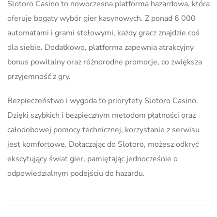
Slotoro Casino to nowoczesna platforma hazardowa, która
oferuje bogaty wybór gier kasynowych. Z ponad 6 000
automatami i grami stołowymi, każdy gracz znajdzie coś
dla siebie. Dodatkowo, platforma zapewnia atrakcyjny
bonus powitalny oraz różnorodne promocje, co zwiększa
przyjemność z gry.
Bezpieczeństwo i wygoda to priorytety Slotoro Casino.
Dzięki szybkich i bezpiecznym metodom płatności oraz
całodobowej pomocy technicznej, korzystanie z serwisu
jest komfortowe. Dołączając do Slotoro, możesz odkryć
ekscytujący świat gier, pamiętając jednocześnie o
odpowiedzialnym podejściu do hazardu.