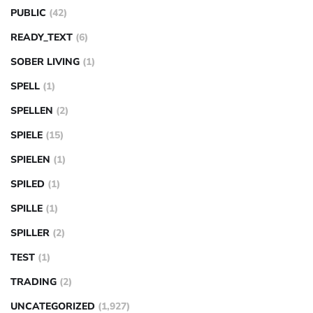
PUBLIC
(42)
READY_TEXT
(6)
SOBER LIVING
(1)
SPELL
(1)
SPELLEN
(2)
SPIELE
(15)
SPIELEN
(1)
SPILED
(1)
SPILLE
(1)
SPILLER
(2)
TEST
(1)
TRADING
(2)
UNCATEGORIZED
(1,927)