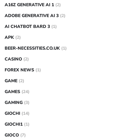
A16Z GENERATIVE AI 1
(2)
ADOBE GENERATIVE AI 3
(2)
AI CHATBOT BARD 3
(1)
APK
(2)
BEER-NECESSITIES.CO.UK
(1)
CASINO
(2)
FOREX NEWS
(1)
GAME
(2)
GAMES
(24)
GAMING
(3)
GIOCHI
(14)
GIOCHI1
(1)
GIOCO
(7)