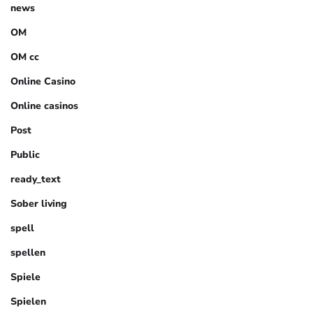
news
OM
OM cc
Online Casino
Online casinos
Post
Public
ready_text
Sober living
spell
spellen
Spiele
Spielen