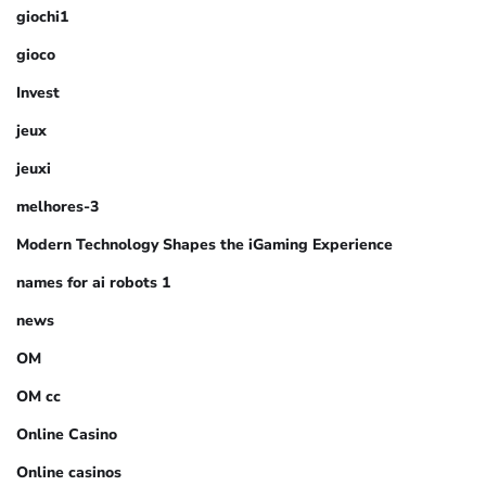
giochi1
gioco
Invest
jeux
jeuxi
melhores-3
Modern Technology Shapes the iGaming Experience
names for ai robots 1
news
OM
OM cc
Online Casino
Online casinos