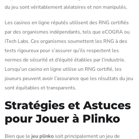
du jeu sont véritablement aléatoires et non manipulés.
Les casinos en ligne réputés utilisent des RNG certifiés
par des organismes indépendants, tels que eCOGRA ou
iTech Labs. Ces organismes soumettent les RNG à des
tests rigoureux pour s’assurer qu’ils respectent les
normes de sécurité et d’équité établies par l’industrie.
Lorsqu’un casino en ligne utilise un RNG certifié, les
joueurs peuvent avoir l’assurance que les résultats du jeu
sont équitables et transparents.
Stratégies et Astuces
pour Jouer à Plinko
Bien que le
jeu plinko
soit principalement un jeu de