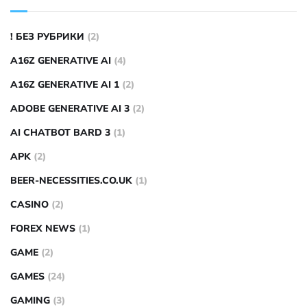
! БЕЗ РУБРИКИ
(2)
A16Z GENERATIVE AI
(4)
A16Z GENERATIVE AI 1
(2)
ADOBE GENERATIVE AI 3
(2)
AI CHATBOT BARD 3
(1)
APK
(2)
BEER-NECESSITIES.CO.UK
(1)
CASINO
(2)
FOREX NEWS
(1)
GAME
(2)
GAMES
(24)
GAMING
(3)