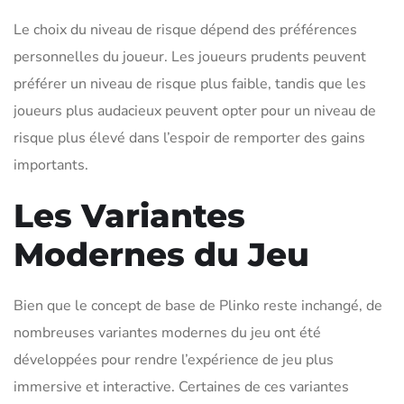
Le choix du niveau de risque dépend des préférences
personnelles du joueur. Les joueurs prudents peuvent
préférer un niveau de risque plus faible, tandis que les
joueurs plus audacieux peuvent opter pour un niveau de
risque plus élevé dans l’espoir de remporter des gains
importants.
Les Variantes
Modernes du Jeu
Bien que le concept de base de Plinko reste inchangé, de
nombreuses variantes modernes du jeu ont été
développées pour rendre l’expérience de jeu plus
immersive et interactive. Certaines de ces variantes