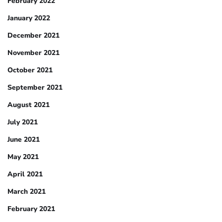
February 2022
January 2022
December 2021
November 2021
October 2021
September 2021
August 2021
July 2021
June 2021
May 2021
April 2021
March 2021
February 2021