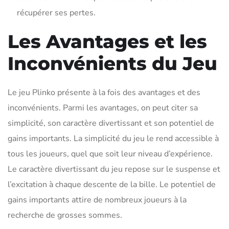
récupérer ses pertes.
Les Avantages et les
Inconvénients du Jeu
Le jeu Plinko présente à la fois des avantages et des
inconvénients. Parmi les avantages, on peut citer sa
simplicité, son caractère divertissant et son potentiel de
gains importants. La simplicité du jeu le rend accessible à
tous les joueurs, quel que soit leur niveau d’expérience.
Le caractère divertissant du jeu repose sur le suspense et
l’excitation à chaque descente de la bille. Le potentiel de
gains importants attire de nombreux joueurs à la
recherche de grosses sommes.