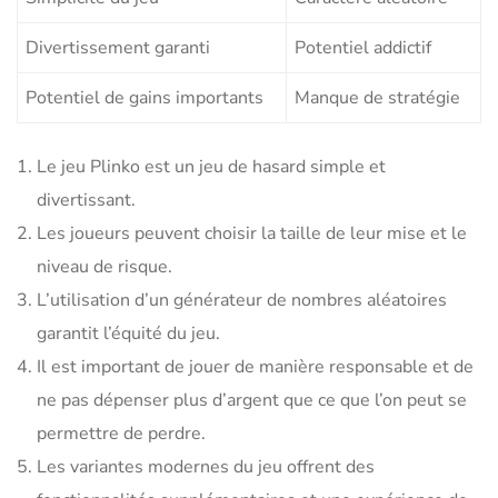
Divertissement garanti
Potentiel addictif
Potentiel de gains importants
Manque de stratégie
Le jeu Plinko est un jeu de hasard simple et
divertissant.
Les joueurs peuvent choisir la taille de leur mise et le
niveau de risque.
L’utilisation d’un générateur de nombres aléatoires
garantit l’équité du jeu.
Il est important de jouer de manière responsable et de
ne pas dépenser plus d’argent que ce que l’on peut se
permettre de perdre.
Les variantes modernes du jeu offrent des