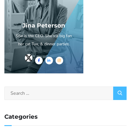
Jina Peterson
She is the CEO. She's a big fan
her cat Tux, & dinner parties.
Categories