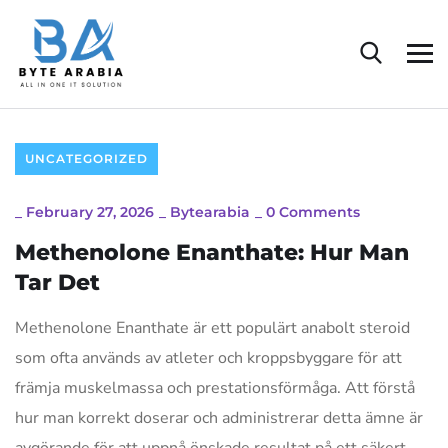
UNCATEGORIZED
_
February 27, 2026
_
Bytearabia
_
0 Comments
Methenolone Enanthate: Hur Man
Tar Det
Methenolone Enanthate är ett populärt anabolt steroid
som ofta används av atleter och kroppsbyggare för att
främja muskelmassa och prestationsförmåga. Att förstå
hur man korrekt doserar och administrerar detta ämne är
avgörande för att uppnå önskade resultat på ett säkert