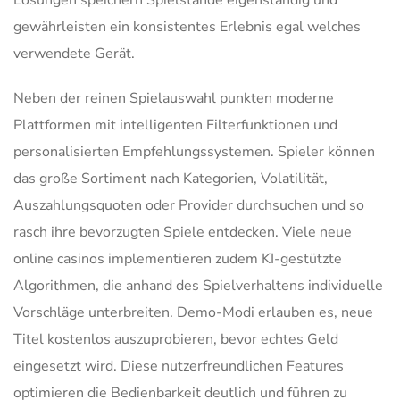
gewährleisten ein konsistentes Erlebnis egal welches
verwendete Gerät.
Neben der reinen Spielauswahl punkten moderne
Plattformen mit intelligenten Filterfunktionen und
personalisierten Empfehlungssystemen. Spieler können
das große Sortiment nach Kategorien, Volatilität,
Auszahlungsquoten oder Provider durchsuchen und so
rasch ihre bevorzugten Spiele entdecken. Viele neue
online casinos implementieren zudem KI-gestützte
Algorithmen, die anhand des Spielverhaltens individuelle
Vorschläge unterbreiten. Demo-Modi erlauben es, neue
Titel kostenlos auszuprobieren, bevor echtes Geld
eingesetzt wird. Diese nutzerfreundlichen Features
optimieren die Bedienbarkeit deutlich und führen zu