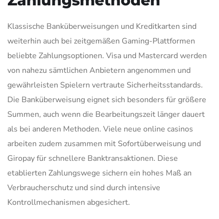
Zahlungsmethoden
Klassische Banküberweisungen und Kreditkarten sind
weiterhin auch bei zeitgemäßen Gaming-Plattformen
beliebte Zahlungsoptionen. Visa und Mastercard werden
von nahezu sämtlichen Anbietern angenommen und
gewährleisten Spielern vertraute Sicherheitsstandards.
Die Banküberweisung eignet sich besonders für größere
Summen, auch wenn die Bearbeitungszeit länger dauert
als bei anderen Methoden. Viele neue online casinos
arbeiten zudem zusammen mit Sofortüberweisung und
Giropay für schnellere Banktransaktionen. Diese
etablierten Zahlungswege sichern ein hohes Maß an
Verbraucherschutz und sind durch intensive
Kontrollmechanismen abgesichert.