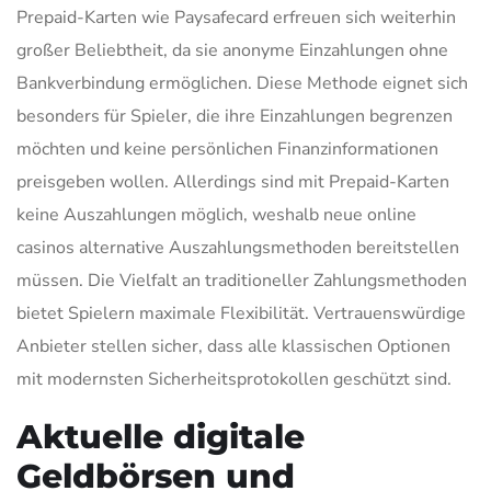
Prepaid-Karten wie Paysafecard erfreuen sich weiterhin
großer Beliebtheit, da sie anonyme Einzahlungen ohne
Bankverbindung ermöglichen. Diese Methode eignet sich
besonders für Spieler, die ihre Einzahlungen begrenzen
möchten und keine persönlichen Finanzinformationen
preisgeben wollen. Allerdings sind mit Prepaid-Karten
keine Auszahlungen möglich, weshalb neue online
casinos alternative Auszahlungsmethoden bereitstellen
müssen. Die Vielfalt an traditioneller Zahlungsmethoden
bietet Spielern maximale Flexibilität. Vertrauenswürdige
Anbieter stellen sicher, dass alle klassischen Optionen
mit modernsten Sicherheitsprotokollen geschützt sind.
Aktuelle digitale
Geldbörsen und