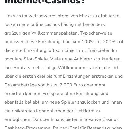
Internet-Casinos?
Um sich im wettbewerbsintensiven Markt zu etablieren,
locken neue online casinos häufig mit besonders
großzügigen Willkommenspaketen. Typischerweise
umfassen diese Einzahlungsboni von 100% bis 200% auf
die erste Einzahlung, oft kombiniert mit Freispielen für
populäre Slot-Spiele. Viele neue Anbieter strukturieren
ihre Boni als mehrstufige Willkommenspakete, die sich
über die ersten drei bis fünf Einzahlungen erstrecken und
Gesamtbeträge von bis zu 2.000 Euro oder mehr
erreichen können. Freispiele ohne Einzahlung sind
ebenfalls beliebt, um neue Spieler anzulocken und ihnen
ein risikofreies Kennenlernen der Plattform zu
ermöglichen. Darüber hinaus bieten innovative Casinos
Cashback-Programme, Reload-Boni für Bestandskunden