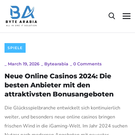
SPIELE
_
March 19, 2026
_
Bytearabia
_
0 Comments
Neue Online Casinos 2024: Die
besten Anbieter mit den
attraktivsten Bonusangeboten
Die Glücksspielbranche entwickelt sich kontinuierlich
weiter, und besonders neue online casinos bringen
frischen Wind in die iGaming-Welt. Im Jahr 2024 suchen
Nutzer nach modernen Angeboten mit neuester