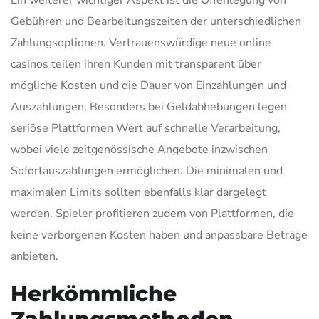
Gebühren und Bearbeitungszeiten der unterschiedlichen
Zahlungsoptionen. Vertrauenswürdige neue online
casinos teilen ihren Kunden mit transparent über
mögliche Kosten und die Dauer von Einzahlungen und
Auszahlungen. Besonders bei Geldabhebungen legen
seriöse Plattformen Wert auf schnelle Verarbeitung,
wobei viele zeitgenössische Angebote inzwischen
Sofortauszahlungen ermöglichen. Die minimalen und
maximalen Limits sollten ebenfalls klar dargelegt
werden. Spieler profitieren zudem von Plattformen, die
keine verborgenen Kosten haben und anpassbare Beträge
anbieten.
Herkömmliche