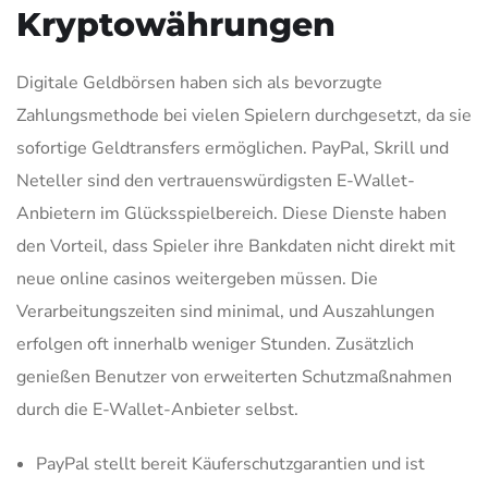
Kryptowährungen
Digitale Geldbörsen haben sich als bevorzugte
Zahlungsmethode bei vielen Spielern durchgesetzt, da sie
sofortige Geldtransfers ermöglichen. PayPal, Skrill und
Neteller sind den vertrauenswürdigsten E-Wallet-
Anbietern im Glücksspielbereich. Diese Dienste haben
den Vorteil, dass Spieler ihre Bankdaten nicht direkt mit
neue online casinos weitergeben müssen. Die
Verarbeitungszeiten sind minimal, und Auszahlungen
erfolgen oft innerhalb weniger Stunden. Zusätzlich
genießen Benutzer von erweiterten Schutzmaßnahmen
durch die E-Wallet-Anbieter selbst.
PayPal stellt bereit Käuferschutzgarantien und ist