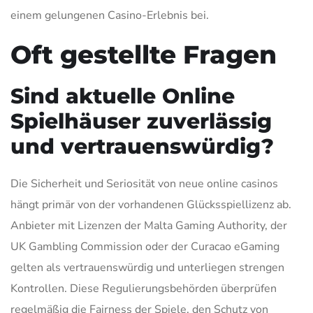
einem gelungenen Casino-Erlebnis bei.
Oft gestellte Fragen
Sind aktuelle Online
Spielhäuser zuverlässig
und vertrauenswürdig?
Die Sicherheit und Seriosität von neue online casinos
hängt primär von der vorhandenen Glücksspiellizenz ab.
Anbieter mit Lizenzen der Malta Gaming Authority, der
UK Gambling Commission oder der Curacao eGaming
gelten als vertrauenswürdig und unterliegen strengen
Kontrollen. Diese Regulierungsbehörden überprüfen
regelmäßig die Fairness der Spiele, den Schutz von