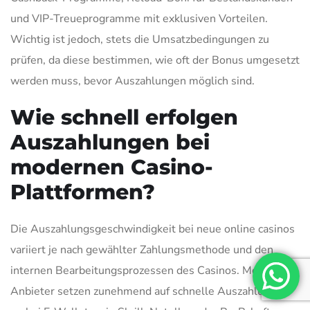
und VIP-Treueprogramme mit exklusiven Vorteilen.
Wichtig ist jedoch, stets die Umsatzbedingungen zu
prüfen, da diese bestimmen, wie oft der Bonus umgesetzt
werden muss, bevor Auszahlungen möglich sind.
Wie schnell erfolgen
Auszahlungen bei
modernen Casino-
Plattformen?
Die Auszahlungsgeschwindigkeit bei neue online casinos
variiert je nach gewählter Zahlungsmethode und den
internen Bearbeitungsprozessen des Casinos. Moderne
Anbieter setzen zunehmend auf schnelle Auszahlungen,