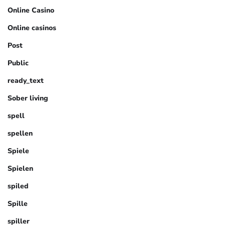
Online Casino
Online casinos
Post
Public
ready_text
Sober living
spell
spellen
Spiele
Spielen
spiled
Spille
spiller