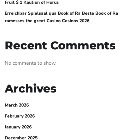
Fruit $ 1 Kaution of Horus
Erreichbar Spielsaal qua Book of Ra Beste Book of Ra
ramesses the great Casino Casinos 2026
Recent Comments
No comments to show.
Archives
March 2026
February 2026
January 2026
December 2025