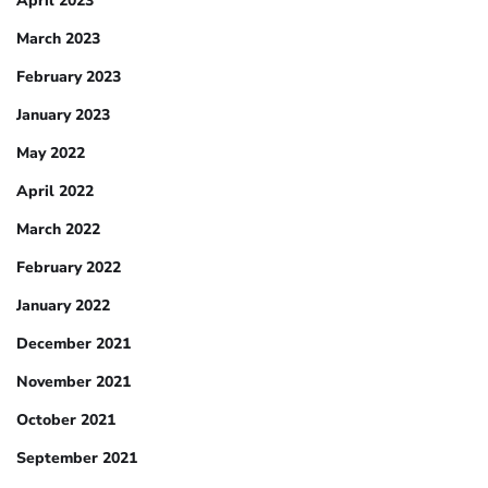
April 2023
March 2023
February 2023
January 2023
May 2022
April 2022
March 2022
February 2022
January 2022
December 2021
November 2021
October 2021
September 2021