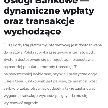
Usługi Bankowe —
dynamiczne wpłaty
oraz transakcje
wychodzące
Dużą korzyścią platformy internetowej jest dostosowana
do graczy z Polski rubryka przelewów internetowych.
System dostosowuje się po rejestracji i przedstawia
najbardziej popularne metody transakcji. To
najpowszechniej wybierane, szybkie i praktyczne opcje.
Dzięki temu użytkownik jest pewien, że ma możliwość
szybko przelać, otrzymać dodatek a także zaplanować
wygodną transakcję wychodzącą, gdy uda mu się
wylosować nagrodę.