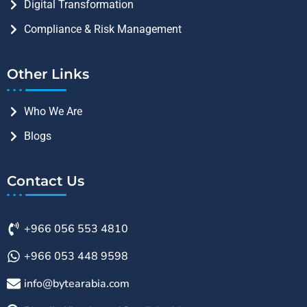
Digital Transformation
Compliance & Risk Management
Other Links
Who We Are
Blogs
Contact Us
+966 056 553 4810
+966 053 448 9598
info@bytearabia.com