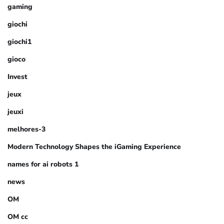
gaming
giochi
giochi1
gioco
Invest
jeux
jeuxi
melhores-3
Modern Technology Shapes the iGaming Experience
names for ai robots 1
news
OM
OM cc