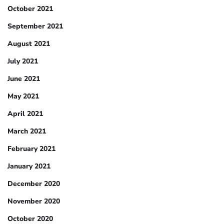
October 2021
September 2021
August 2021
July 2021
June 2021
May 2021
April 2021
March 2021
February 2021
January 2021
December 2020
November 2020
October 2020