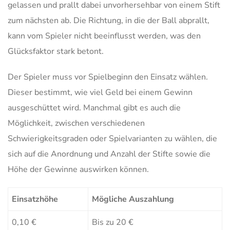
gelassen und prallt dabei unvorhersehbar von einem Stift
zum nächsten ab. Die Richtung, in die der Ball abprallt,
kann vom Spieler nicht beeinflusst werden, was den
Glücksfaktor stark betont.
Der Spieler muss vor Spielbeginn den Einsatz wählen.
Dieser bestimmt, wie viel Geld bei einem Gewinn
ausgeschüttet wird. Manchmal gibt es auch die
Möglichkeit, zwischen verschiedenen
Schwierigkeitsgraden oder Spielvarianten zu wählen, die
sich auf die Anordnung und Anzahl der Stifte sowie die
Höhe der Gewinne auswirken können.
Einsatzhöhe
Mögliche Auszahlung
0,10 €
Bis zu 20 €