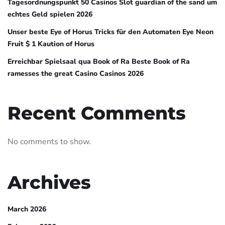
Tagesordnungspunkt 50 Casinos Slot guardian of the sand um
echtes Geld spielen 2026
Unser beste Eye of Horus Tricks für den Automaten Eye Neon
Fruit $ 1 Kaution of Horus
Erreichbar Spielsaal qua Book of Ra Beste Book of Ra
ramesses the great Casino Casinos 2026
Recent Comments
No comments to show.
Archives
March 2026