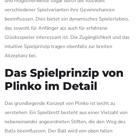
und möglicherweise sogar durch die Auswahl
verschiedener Spielvarianten ihre Gewinnchancen
beeinflussen. Dies bietet ein dynamisches Spielerlebnis,
das sowohl für Anfänger als auch für erfahrene
Glücksspieler interessant ist. Die Zugänglichkeit und das
intuitive Spielprinzip tragen ebenfalls zur breiten
Akzeptanz bei.
Das Spielprinzip von
Plinko im Detail
Das grundlegende Konzept von Plinko ist leicht zu
verstehen. Ein Spielbrett besteht aus einer Vielzahl von
nebeneinander angeordneten Stiften, die den Weg des
Balls beeinflussen. Der Ball wird von oben fallen