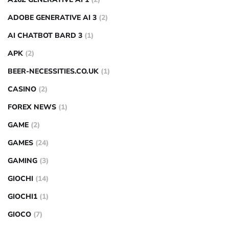
ADOBE GENERATIVE AI 3
(2)
AI CHATBOT BARD 3
(1)
APK
(2)
BEER-NECESSITIES.CO.UK
(1)
CASINO
(2)
FOREX NEWS
(1)
GAME
(2)
GAMES
(24)
GAMING
(3)
GIOCHI
(14)
GIOCHI1
(1)
GIOCO
(7)