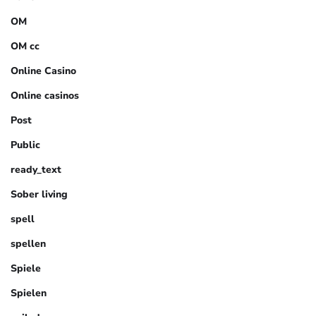
OM
OM cc
Online Casino
Online casinos
Post
Public
ready_text
Sober living
spell
spellen
Spiele
Spielen