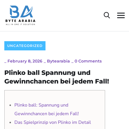
UNCATEGORIZED
_
February 8, 2026
_
Bytearabia
_
0 Comments
Plinko ball Spannung und
Gewinnchancen bei jedem Fall!
Plinko ball: Spannung und
Gewinnchancen bei jedem Fall!
Das Spielprinzip von Plinko im Detail