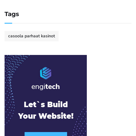
Tags
casoola parhaat kasinot