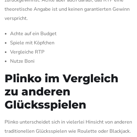
theoretische Angabe ist und keinen garantierten Gewinn
verspricht.
Achte auf ein Budget
Spiele mit Köpfchen
Vergleiche RTP
Nutze Boni
Plinko im Vergleich
zu anderen
Glücksspielen
Plinko unterscheidet sich in vielerlei Hinsicht von anderen
traditionellen Glücksspielen wie Roulette oder Blackjack.