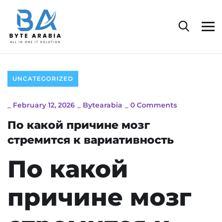
UNCATEGORIZED
_
February 12, 2026
_
Bytearabia
_
0 Comments
По какой причине мозг
стремится к вариативность
По какой
причине мозг