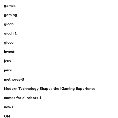
games
gaming
giochi
giochi1
gioco
Invest
jeux
jeuxi
melhores-3
Modern Technology Shapes the iGaming Experience
names for ai robots 1
news
OM