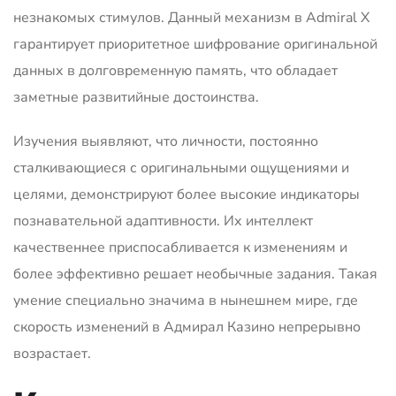
незнакомых стимулов. Данный механизм в Admiral X
гарантирует приоритетное шифрование оригинальной
данных в долговременную память, что обладает
заметные развитийные достоинства.
Изучения выявляют, что личности, постоянно
сталкивающиеся с оригинальными ощущениями и
целями, демонстрируют более высокие индикаторы
познавательной адаптивности. Их интеллект
качественнее приспосабливается к изменениям и
более эффективно решает необычные задания. Такая
умение специально значима в нынешнем мире, где
скорость изменений в Адмирал Казино непрерывно
возрастает.