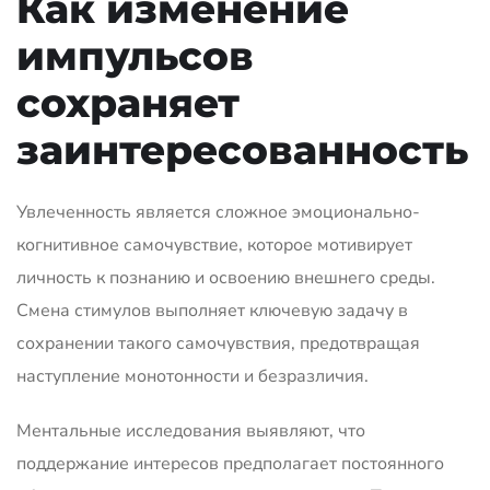
Как изменение
импульсов
сохраняет
заинтересованность
Увлеченность является сложное эмоционально-
когнитивное самочувствие, которое мотивирует
личность к познанию и освоению внешнего среды.
Смена стимулов выполняет ключевую задачу в
сохранении такого самочувствия, предотвращая
наступление монотонности и безразличия.
Ментальные исследования выявляют, что
поддержание интересов предполагает постоянного