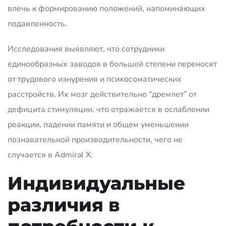
влечь к формированию положений, напоминающих
подавленность.
Исследования выявляют, что сотрудники
единообразных заводов в большей степени переносят
от трудового изнурения и психосоматических
расстройств. Их мозг действительно “дремлет” от
дефицита стимуляции, что отражается в ослаблении
реакции, падении памяти и общем уменьшении
познавательной производительности, чего не
случается в Admiral X.
Индивидуальные
различия в