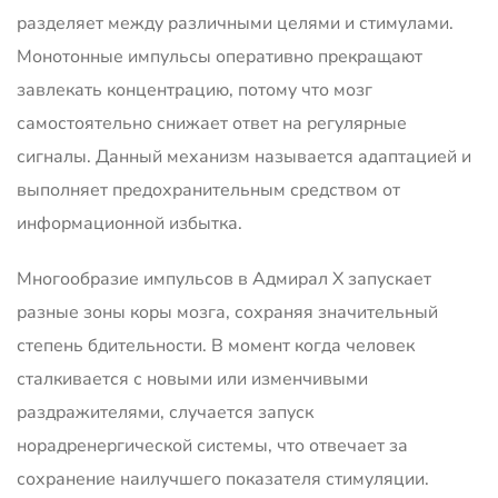
разделяет между различными целями и стимулами.
Монотонные импульсы оперативно прекращают
завлекать концентрацию, потому что мозг
самостоятельно снижает ответ на регулярные
сигналы. Данный механизм называется адаптацией и
выполняет предохранительным средством от
информационной избытка.
Многообразие импульсов в Адмирал Х запускает
разные зоны коры мозга, сохраняя значительный
степень бдительности. В момент когда человек
сталкивается с новыми или изменчивыми
раздражителями, случается запуск
норадренергической системы, что отвечает за
сохранение наилучшего показателя стимуляции.