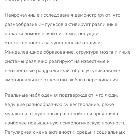
Нейронаучные исследования демонстрируют, что
разнообразие импульсов активирует различные
области лимбической системы, несущей
ответственность за чувственные отклики.
Миндалевидное образование, структура мозга и иные
системы различно реагируют на известные и
неизвестные раздражители, образуя уникальные
эмоциональные отпечатки любого переживания.
Реальные наблюдения подтверждают, что люди,
ведущие разнообразную существование, реже
мучаются от душевных расстройств и проявляют
наиболее повышенную психологическую прочность.
Регулярная смена активности, среды и социальных