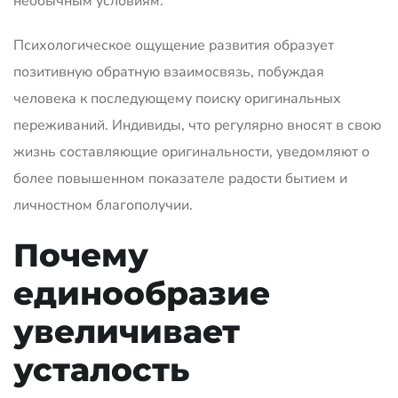
необычным условиям.
Психологическое ощущение развития образует
позитивную обратную взаимосвязь, побуждая
человека к последующему поиску оригинальных
переживаний. Индивиды, что регулярно вносят в свою
жизнь составляющие оригинальности, уведомляют о
более повышенном показателе радости бытием и
личностном благополучии.
Почему
единообразие
увеличивает
усталость