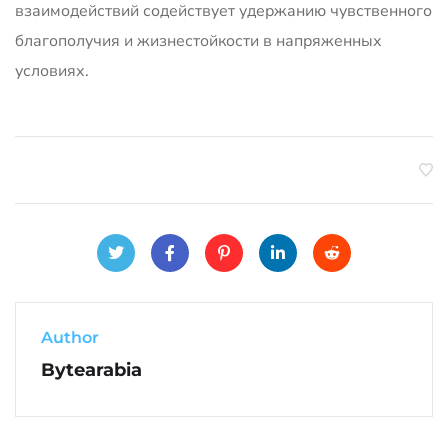
взаимодействий содействует удержанию чувственного
благополучия и жизнестойкости в напряженных
условиях.
Author
Bytearabia