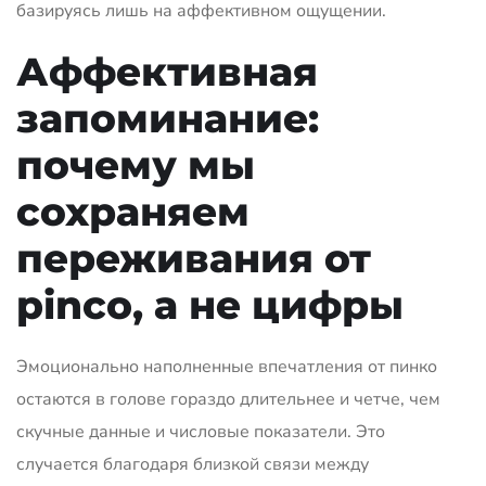
базируясь лишь на аффективном ощущении.
Аффективная
запоминание:
почему мы
сохраняем
переживания от
pinco, а не цифры
Эмоционально наполненные впечатления от пинко
остаются в голове гораздо длительнее и четче, чем
скучные данные и числовые показатели. Это
случается благодаря близкой связи между