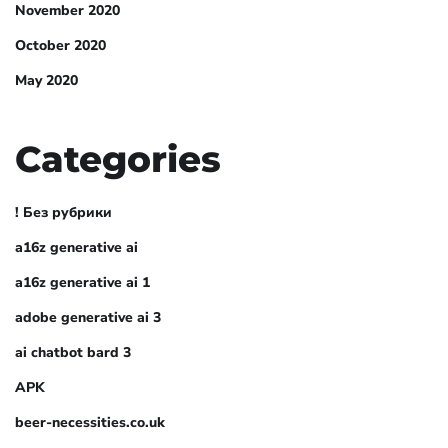
November 2020
October 2020
May 2020
Categories
! Без рубрики
a16z generative ai
a16z generative ai 1
adobe generative ai 3
ai chatbot bard 3
APK
beer-necessities.co.uk