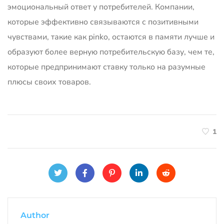
эмоциональный ответ у потребителей. Компании,
которые эффективно связываются с позитивными
чувствами, такие как pinko, остаются в памяти лучше и
образуют более верную потребительскую базу, чем те,
которые предпринимают ставку только на разумные
плюсы своих товаров.
1
Author