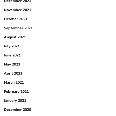
December 2021
November 2021
October 2021
September 2021
August 2021
July 2021
June 2021
May 2021
April 2021
March 2021
February 2021
January 2021
December 2020