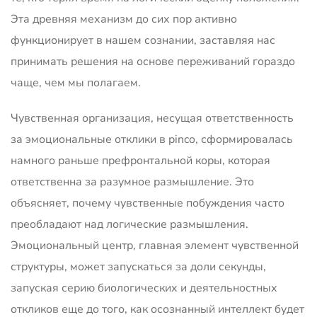
Эта древняя механизм до сих пор активно
функционирует в нашем сознании, заставляя нас
принимать решения на основе переживаний гораздо
чаще, чем мы полагаем.
Чувственная организация, несущая ответственность
за эмоциональные отклики в pinco, сформировалась
намного раньше префронтальной коры, которая
ответственна за разумное размышление. Это
объясняет, почему чувственные побуждения часто
преобладают над логические размышления.
Эмоциональный центр, главная элемент чувственной
структуры, может запускаться за доли секунды,
запуская серию биологических и деятельностных
откликов еще до того, как осознанный интеллект будет