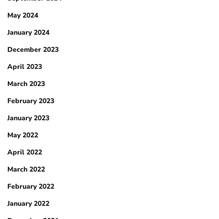
May 2024
January 2024
December 2023
April 2023
March 2023
February 2023
January 2023
May 2022
April 2022
March 2022
February 2022
January 2022