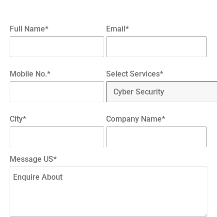
Full Name*
Email*
Mobile No.*
Select Services*
City*
Company Name*
Message US*