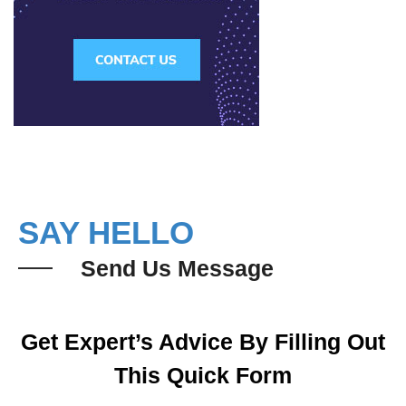
SAY HELLO
Send Us Message
Get Expert’s Advice By Filling Out
This Quick Form