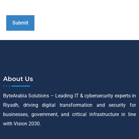
About Us
ByteArabia Solutions – Leading IT & cybersecurity experts in
Riyadh, driving digital transformation and security for
businesses, government, and critical infrastructure in line
with Vision 2030.