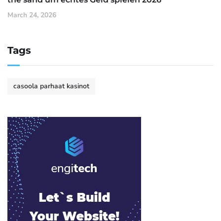
March 24, 2026
Tags
casoola parhaat kasinot