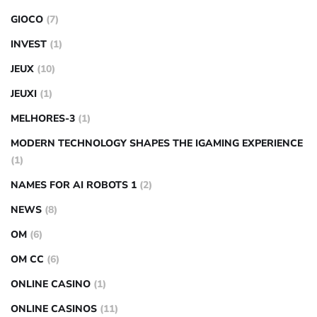
GIOCO
(7)
INVEST
(1)
JEUX
(10)
JEUXI
(1)
MELHORES-3
(1)
MODERN TECHNOLOGY SHAPES THE IGAMING EXPERIENCE
(1)
NAMES FOR AI ROBOTS 1
(2)
NEWS
(8)
OM
(6)
OM CC
(6)
ONLINE CASINO
(1)
ONLINE CASINOS
(11)