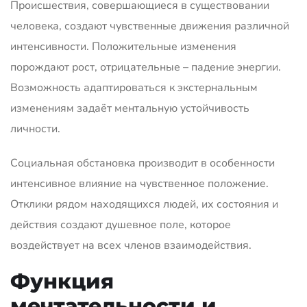
Происшествия, совершающиеся в существовании
человека, создают чувственные движения различной
интенсивности. Положительные изменения
порождают рост, отрицательные – падение энергии.
Возможность адаптироваться к экстернальным
изменениям задаёт ментальную устойчивость
личности.
Социальная обстановка производит в особенности
интенсивное влияние на чувственное положение.
Отклики рядом находящихся людей, их состояния и
действия создают душевное поле, которое
воздействует на всех членов взаимодействия.
Функция
мечтательности и