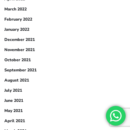
March 2022
February 2022
January 2022
December 2021
November 2021
October 2021
September 2021
August 2021
July 2021
June 2021
May 2021
April 2021