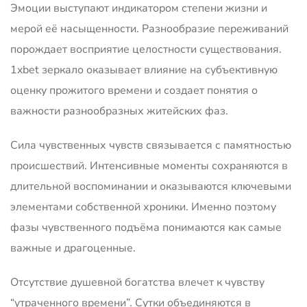
Эмоции выступают индикатором степени жизни и
мерой её насыщенности. Разнообразие переживаний
порождает восприятие целостности существования.
1xbet зеркало оказывает влияние на субъективную
оценку прожитого времени и создает понятия о
важности разнообразных житейских фаз.
Сила чувственных чувств связывается с памятностью
происшествий. Интенсивные моменты сохраняются в
длительной воспоминании и оказываются ключевыми
элементами собственной хроники. Именно поэтому
фазы чувственного подъёма понимаются как самые
важные и драгоценные.
Отсутствие душевной богатства влечет к чувству
“утраченного времени”. Сутки объединяются в