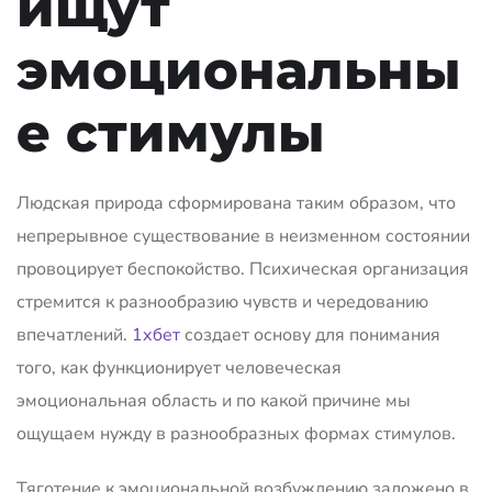
ищут
эмоциональны
е стимулы
Людская природа сформирована таким образом, что
непрерывное существование в неизменном состоянии
провоцирует беспокойство. Психическая организация
стремится к разнообразию чувств и чередованию
впечатлений.
1хбет
создает основу для понимания
того, как функционирует человеческая
эмоциональная область и по какой причине мы
ощущаем нужду в разнообразных формах стимулов.
Тяготение к эмоциональной возбуждению заложено в