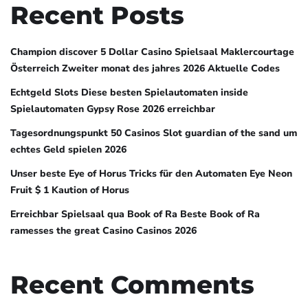
Recent Posts
Champion discover 5 Dollar Casino Spielsaal Maklercourtage
Österreich Zweiter monat des jahres 2026 Aktuelle Codes
Echtgeld Slots Diese besten Spielautomaten inside
Spielautomaten Gypsy Rose 2026 erreichbar
Tagesordnungspunkt 50 Casinos Slot guardian of the sand um
echtes Geld spielen 2026
Unser beste Eye of Horus Tricks für den Automaten Eye Neon
Fruit $ 1 Kaution of Horus
Erreichbar Spielsaal qua Book of Ra Beste Book of Ra
ramesses the great Casino Casinos 2026
Recent Comments