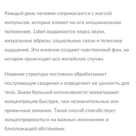
Каждый день человек соприкасается с массой
импульсов, которые влияют на его эмоциональное
положение. 1xbet выражается через звуки,
визуальные образы, социальные связи и телесные
ощущения. Эти влияния создают чувственный фон, на
котором происходят все житейские случаи.
Нервная структура постоянно обрабатывает
поступающую сведения и определяет её ценность для
тела. Знаки большой интенсивности захватывают
концентрацию быстрее, чем незначительные или
привычные влияния. Такой способ способствует
концентрироваться на важных изменениях в
близлежащей обстановке.