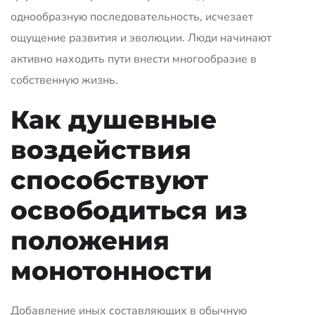
однообразную последовательность, исчезает
ощущение развития и эволюции. Люди начинают
активно находить пути внести многообразие в
собственную жизнь.
Как душевные
воздействия
способствуют
освободиться из
положения
монотонности
Добавление иных составляющих в обычную