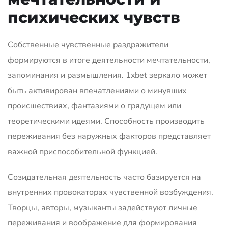
психических чувств
Собственные чувственные раздражители
формируются в итоге деятельности мечтательности,
запоминания и размышления. 1xbet зеркало может
быть активирован впечатлениями о минувших
происшествиях, фантазиями о грядущем или
теоретическими идеями. Способность производить
переживания без наружных факторов представляет
важной приспособительной функцией.
Созидательная деятельность часто базируется на
внутренних провокаторах чувственной возбуждения.
Творцы, авторы, музыканты задействуют личные
переживания и воображение для формирования