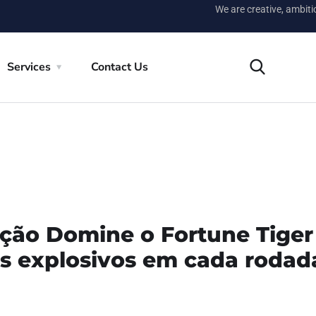
We are creative, ambit
Services
Contact Us
ção Domine o Fortune Tiger
s explosivos em cada rodad