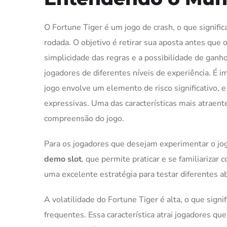
O Fortune Tiger é um jogo de crash, o que signif
rodada. O objetivo é retirar sua aposta antes que o
simplicidade das regras e a possibilidade de gan
jogadores de diferentes níveis de experiência. É 
jogo envolve um elemento de risco significativo, e
expressivas. Uma das características mais atraentes
compreensão do jogo.
Para os jogadores que desejam experimentar o jog
demo slot
, que permite praticar e se familiarizar
uma excelente estratégia para testar diferentes 
A volatilidade do Fortune Tiger é alta, o que si
frequentes. Essa característica atrai jogadores q