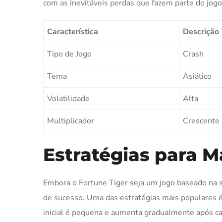
com as inevitáveis perdas que fazem parte do jogo
Característica
Descrição
Tipo de Jogo
Crash
Tema
Asiático
Volatilidade
Alta
Multiplicador
Crescente 
Estratégias para 
Embora o Fortune Tiger seja um jogo baseado na 
de sucesso. Uma das estratégias mais populares é
inicial é pequena e aumenta gradualmente após cad