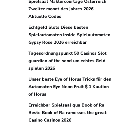
Spielsaal Maklercourtage Österreich
Zweiter monat des jahres 2026
Aktuelle Codes
Echtgeld Slots Diese besten
Spielautomaten inside Spielautomaten
Gypsy Rose 2026 erreichbar
Tagesordnungspunkt 50 Casinos Slot
guardian of the sand um echtes Geld
spielen 2026
Unser beste Eye of Horus Tricks für den
Automaten Eye Neon Fruit $ 1 Kaution
of Horus
Erreichbar Spielsaal qua Book of Ra
Beste Book of Ra ramesses the great
Casino Casinos 2026