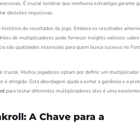
excessivas. É crucial lembrar que nenhuma estratégia garante 
itar decisões impulsivas.
 histórico de resultados do jogo. Embora os resultados anteri
drões de multiplicadores pode fornecer insights valiosos sobre
cia são qualidades essenciais para quem busca sucesso no For
é crucial. Muitos jogadores optam por definir um multiplicador
r é atingido. Esta abordagem ajuda a evitar a ganância e a pro
lot
para testar diferentes multiplicadores alvo é uma excelent
roll: A Chave para a