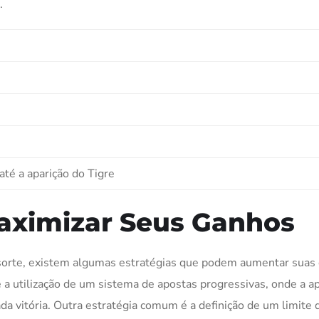
.
até a aparição do Tigre
Maximizar Seus Ganhos
sorte, existem algumas estratégias que podem aumentar suas
 a utilização de um sistema de apostas progressivas, onde a a
a vitória. Outra estratégia comum é a definição de um limite 