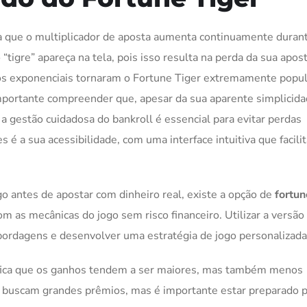
ica que o multiplicador de aposta aumenta continuamente duran
 “tigre” apareça na tela, pois isso resulta na perda da sua apos
hos exponenciais tornaram o Fortune Tiger extremamente popul
importante compreender que, apesar da sua aparente simplicida
 a gestão cuidadosa do bankroll é essencial para evitar perdas
 é a sua acessibilidade, com uma interface intuitiva que facilit
o antes de apostar com dinheiro real, existe a opção de
fortun
 com as mecânicas do jogo sem risco financeiro. Utilizar a versã
abordagens e desenvolver uma estratégia de jogo personalizada
gnifica que os ganhos tendem a ser maiores, mas também menos
ue buscam grandes prêmios, mas é importante estar preparado p