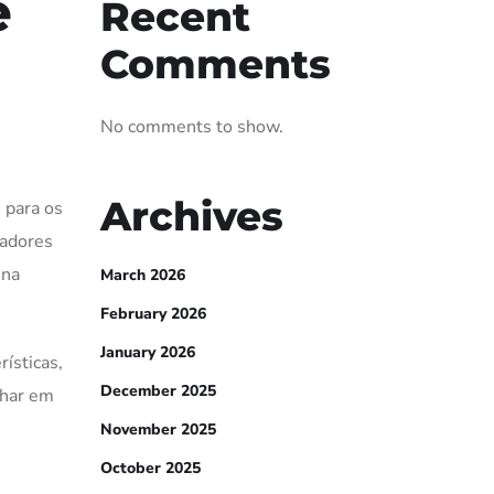
e
Recent
Comments
No comments to show.
Archives
 para os
gadores
ina
March 2026
February 2026
January 2026
ísticas,
December 2025
lhar em
November 2025
October 2025