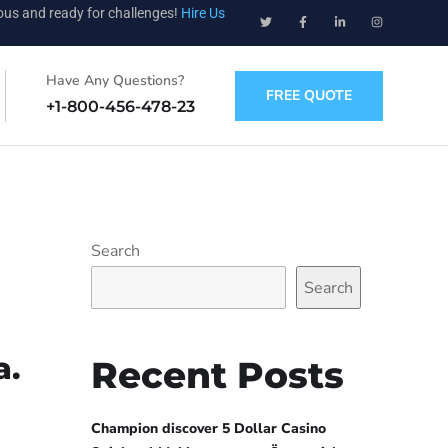
ious and ready for challenges!
Hire Us
Have Any Questions?
FREE QUOTE
+1-800-456-478-23
Search
Search
a.
Recent Posts
Champion discover 5 Dollar Casino