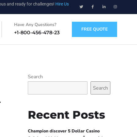
ious and ready for challenges!
Hire Us
Have Any Questions?
FREE QUOTE
+1-800-456-478-23
Search
Search
–
Recent Posts
Champion discover 5 Dollar Casino