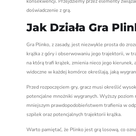
konsekwencji. Przejdziemy przez elementy związa
doświadczenie z grą.
Jak Działa Gra Pl
Gra Plinko, z zasady, jest niezwykle prosta do zro
krążka z góry i obserwowaniu jego trajektorii, w tr
na którą trafi krążek, zmienia nieco jego kierune
widoczne w każdej komórce określają, jaką wygran
Przed rozpoczęciem gry, gracz musi określić wysok
potencjalne mnożniki wygranych. Wyższy poziom ry
mniejszym prawdopodobieństwem trafienia w odp
szpilek oraz potencjalnych trajektorii krążka.
Warto pamiętać, że Plinko jest grą losową, co ozn