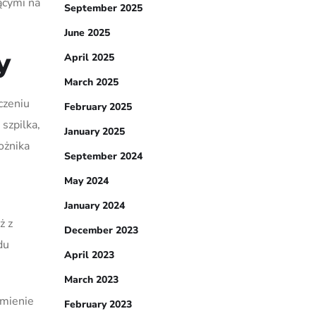
ącymi na
September 2025
June 2025
y
April 2025
March 2025
czeniu
February 2025
 szpilka,
January 2025
ożnika
September 2024
May 2024
January 2024
ż z
December 2023
du
April 2023
March 2023
umienie
February 2023