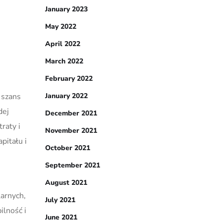
January 2023
May 2022
April 2022
March 2022
February 2022
 szans
January 2022
dej
December 2021
raty i
November 2021
pitału i
October 2021
September 2021
August 2021
arnych,
July 2021
ilność i
June 2021