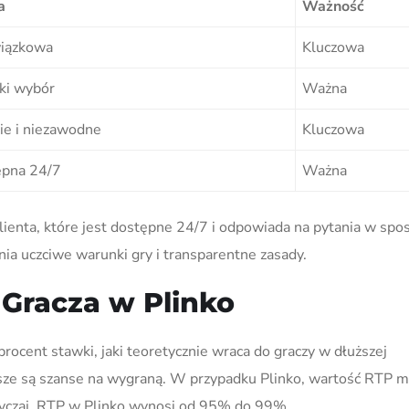
a
Ważność
iązkowa
Kluczowa
ki wybór
Ważna
ie i niezawodne
Kluczowa
pna 24/7
Ważna
klienta, które jest dostępne 24/7 i odpowiada na pytania w spo
ia uczciwe warunki gry i transparentne zasady.
Gracza w Plinko
procent stawki, jaki teoretycznie wraca do graczy w dłuższej
ze są szanse na wygraną. W przypadku Plinko, wartość RTP m
azwyczaj, RTP w Plinko wynosi od 95% do 99%.