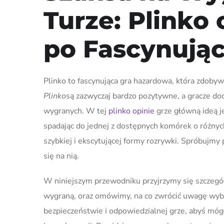
Turze: Plinko
po Fascynując
Plinko to fascynująca gra hazardowa, która zdoby
Plinko
są zazwyczaj bardzo pozytywne, a gracze doc
wygranych. W tej
plinko opinie
grze główną ideą je
spadając do jednej z dostępnych komórek o różnych
szybkiej i ekscytującej formy rozrywki. Spróbujmy p
się na nią.
W niniejszym przewodniku przyjrzymy się szczegó
wygraną, oraz omówimy, na co zwrócić uwagę wybie
bezpieczeństwie i odpowiedzialnej grze, abyś mógł