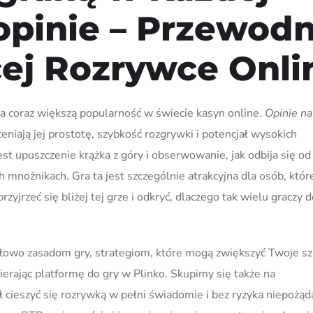
 opinie – Przewod
ej Rozrywce Onli
wa coraz większą popularność w świecie kasyn online.
Opinie na
eniają jej prostotę, szybkość rozgrywki i potencjał wysokich
st upuszczenie krążka z góry i obserwowanie, jak odbija się od 
 mnożnikach. Gra ta jest szczególnie atrakcyjna dla osób, któr
rzyjrzeć się bliżej tej grze i odkryć, dlaczego tak wielu graczy 
łowo zasadom gry, strategiom, które mogą zwiększyć Twoje s
rając platformę do gry w Plinko. Skupimy się także na
 cieszyć się rozrywką w pełni świadomie i bez ryzyka niepożą