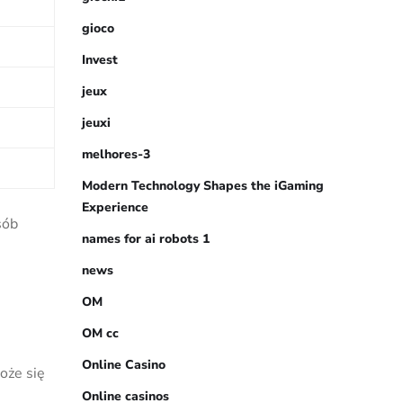
gioco
Invest
jeux
jeuxi
melhores-3
Modern Technology Shapes the iGaming
Experience
sób
names for ai robots 1
news
OM
OM cc
Online Casino
oże się
Online casinos