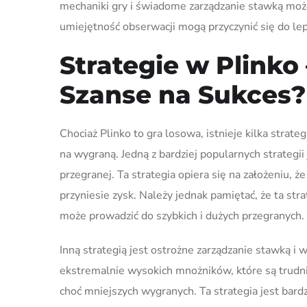
mechaniki gry i świadome zarządzanie stawką moż
umiejętność obserwacji mogą przyczynić się do le
Strategie w Plinko
Szanse na Sukces?
Chociaż Plinko to gra losowa, istnieje kilka strate
na wygraną. Jedną z bardziej popularnych strategii
przegranej. Ta strategia opiera się na założeniu, ż
przyniesie zysk. Należy jednak pamiętać, że ta s
może prowadzić do szybkich i dużych przegranych.
Inną strategią jest ostrożne zarządzanie stawką 
ekstremalnie wysokich mnożników, które są trudn
choć mniejszych wygranych. Ta strategia jest bardzi