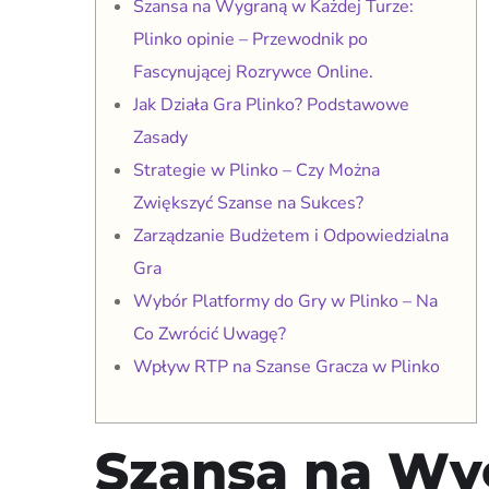
Szansa na Wygraną w Każdej Turze:
Plinko opinie – Przewodnik po
Fascynującej Rozrywce Online.
Jak Działa Gra Plinko? Podstawowe
Zasady
Strategie w Plinko – Czy Można
Zwiększyć Szanse na Sukces?
Zarządzanie Budżetem i Odpowiedzialna
Gra
Wybór Platformy do Gry w Plinko – Na
Co Zwrócić Uwagę?
Wpływ RTP na Szanse Gracza w Plinko
Szansa na Wy