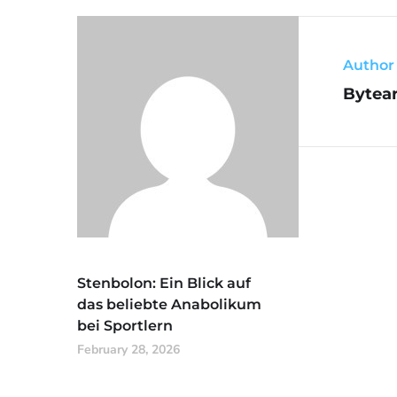
Author
Bytear
Stenbolon: Ein Blick auf
das beliebte Anabolikum
bei Sportlern
February 28, 2026