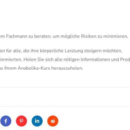
inem Fachmann zu beraten, um mögliche Risiken zu minimieren.
n für alle, die ihre körperliche Leistung steigern möchten,
formierten. Holen Sie sich alle nötigen Informationen und Pro
us Ihrem Anabolika-Kurs herauszuholen.