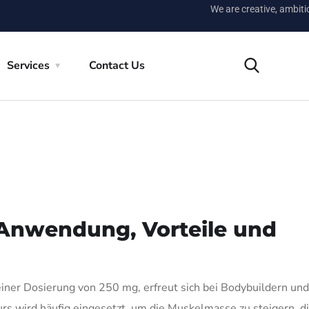
We are creative, ambit
Services
Contact Us
 Anwendung, Vorteile und
iner Dosierung von 250 mg, erfreut sich bei Bodybuildern und
rs wird häufig eingesetzt, um die Muskelmasse zu steigern, di