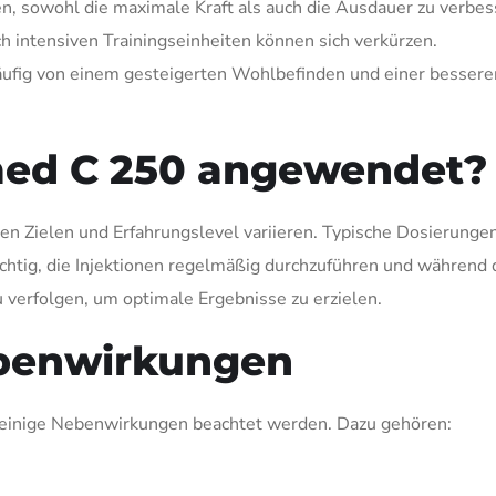
n, sowohl die maximale Kraft als auch die Ausdauer zu verbes
 intensiven Trainingseinheiten können sich verkürzen.
ufig von einem gesteigerten Wohlbefinden und einer bessere
med C 250 angewendet?
en Zielen und Erfahrungslevel variieren. Typische Dosierunge
chtig, die Injektionen regelmäßig durchzuführen und während 
erfolgen, um optimale Ergebnisse zu erzielen.
ebenwirkungen
einige Nebenwirkungen beachtet werden. Dazu gehören: