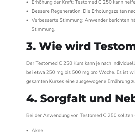
Erhöhung der Kraft: Testomed C 250 kann helfe
Bessere Regeneration: Die Erholungszeiten nach
Verbesserte Stimmung: Anwender berichten hä
Stimmung.
3. Wie wird Testo
Der Testomed C 250 Kurs kann je nach individuell
bei etwa 250 mg bis 500 mg pro Woche. Es ist wi
gesamten Kurses eine ausgewogene Ernährung zu v
4. Sorgfalt und N
Bei der Anwendung von Testomed C 250 sollten 
Akne