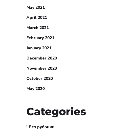
May 2021
April 2021
March 2021
February 2021
January 2021
December 2020
November 2020
October 2020
May 2020
Categories
! Без рубрики