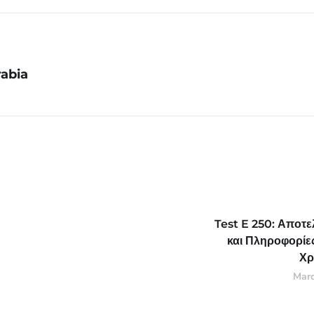
abia
Test E 250: Αποτ
και Πληροφορίες
Χρ
Marc