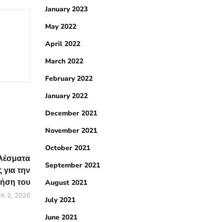
January 2023
May 2022
April 2022
March 2022
February 2022
January 2022
December 2021
November 2021
October 2021
ελέσματα
September 2021
 για την
ήση του
August 2021
h 2, 2026
July 2021
June 2021