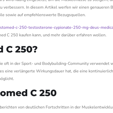
zu verbessern. In diesem Artikel werfen wir einen genaueren Bl
ile sowie auf empfehlenswerte Bezugsquellen.
/testomed-c-250-testosterone-cypionate-250-mg-deus-medica
omed C 250 kaufen kann, und mehr darüber erfahren wollen.
d C 250?
ie oft in der Sport- und Bodybuilding-Community verwendet w
 es eine verlängerte Wirkungsdauer hat, die eine kontinuierlic
öglicht.
stomed C 250
richten von deutlichen Fortschritten in der Muskelentwicklu