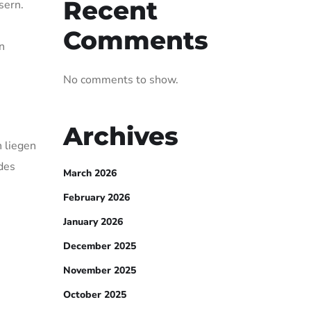
Recent
sern.
Comments
n
No comments to show.
Archives
n liegen
des
March 2026
February 2026
January 2026
December 2025
November 2025
October 2025