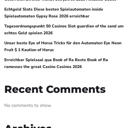
Echtgeld Slots Diese besten Spielautomaten inside
Spielautomaten Gypsy Rose 2026 erreichbar
Tagesordnungspunkt 50 Casinos Slot guardian of the sand um
echtes Geld spielen 2026
Unser beste Eye of Horus Tricks für den Automaten Eye Neon
Fruit $ 1 Kaution of Horus
Erreichbar Spielsaal qua Book of Ra Beste Book of Ra
ramesses the great Casino Casinos 2026
Recent Comments
No comments to show.