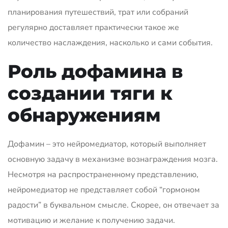
планирования путешествий, трат или собраний
регулярно доставляет практически такое же
количество наслаждения, насколько и сами события.
Роль дофамина в
создании тяги к
обнаружениям
Дофамин – это нейромедиатор, который выполняет
основную задачу в механизме вознаграждения мозга.
Несмотря на распространенному представлению,
нейромедиатор не представляет собой “гормоном
радости” в буквальном смысле. Скорее, он отвечает за
мотивацию и желание к получению задачи.