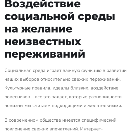
Воздействие
социальной среды
на желание
неизвестных
переживаний
Социальная среда играет важную функцию в развитии
наших выборов относительно свежих переживаний.
Культурные правила, идеалы близких, воздействие
ровесников – все это задает, которые разновидности
новизны мы считаем подходящими и желательными.
В современном обществе имеется специфический
поклонение свежих впечатлений. Интернет-