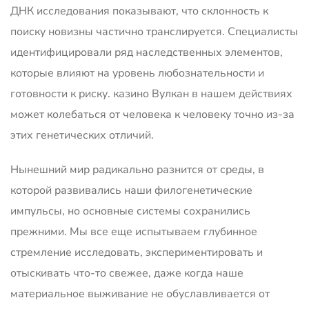
ДНК исследования показывают, что склонность к
поиску новизны частично транслируется. Специалисты
идентифицировали ряд наследственных элементов,
которые влияют на уровень любознательности и
готовности к риску. казино Вулкан в нашем действиях
может колебаться от человека к человеку точно из-за
этих генетических отличий.
Нынешний мир радикально разнится от среды, в
которой развивались наши филогенетические
импульсы, но основные системы сохранились
прежними. Мы все еще испытываем глубинное
стремление исследовать, экспериментировать и
отыскивать что-то свежее, даже когда наше
материальное выживание не обуславливается от