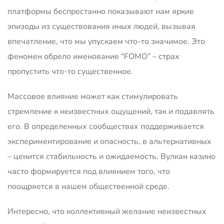
платформы беспрестанно показывают нам яркие
эпизоды из существования иных людей, вызывая
впечатление, что мы упускаем что-то значимое. Это
феномен обрело именование “FOMO” – страх
пропустить что-то существенное.
Массовое влияние может как стимулировать
стремление к неизвестных ощущений, так и подавлять
его. В определенных сообществах поддерживается
экспериментирование и опасность, в альтернативных
– ценится стабильность и ожидаемость. Вулкан казино
часто формируется под влиянием того, что
поощряется в нашем общественной среде.
Интересно, что коллективный желание неизвестных