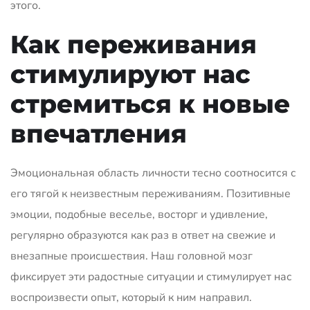
этого.
Как переживания
стимулируют нас
стремиться к новые
впечатления
Эмоциональная область личности тесно соотносится с
его тягой к неизвестным переживаниям. Позитивные
эмоции, подобные веселье, восторг и удивление,
регулярно образуются как раз в ответ на свежие и
внезапные происшествия. Наш головной мозг
фиксирует эти радостные ситуации и стимулирует нас
воспроизвести опыт, который к ним направил.