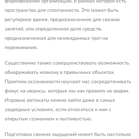
формирование организации, в рамках которой есть
пространство для спонтанности. Это может быть
регулярное время, предназначенное для свежих
занятий, или определенная доля средств,
предназначенная для неожиданных трат на
переживания.
Существенно также совершенствовать возможность
обнаруживать новизну в привычных объектах.
Практики осознанности научают нас сосредотачивать
фокус на нюансы, которые мы как правило не видим.
Игровые автоматы можно найти даже в самых
заурядных условиях, если относиться к ним с
открытым сознанием и пытливостью.
Подготовка свежих ощущений может быть настолько