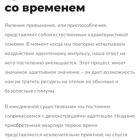
со временем
Явление привыкания, или приспособления,
представляет собой естественным характеристикой
психики. В момент когда мы повторно испытываем
воздействие идентичному импульсу, наша ответ на
него постепенно уменьшается. Этот процесс имеет
значимое адаптивное значение – он дает возможность
нам не тратить ресурсы на отклик на обычные и
безопасные стимулы.
В ежедневной существовании мы постоянно
соприкасаемся с демонстрациями адаптации. Недавно
приобретенная квартира первое время
представляется исключительно приятной, но спустя