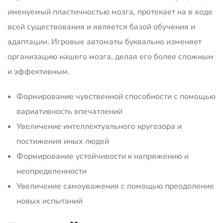
именуемый пластичностью мозга, протекает на в ходе
всей существования и является базой обучения и
адаптации. Игровые автоматы буквально изменяет
организацию нашего мозга, делая его более сложным
и эффективным.
Формирование чувственной способности с помощью
вариативность впечатлений
Увеличение интеллектуального кругозора и
постижения иных людей
Формирование устойчивости к напряжению и
неопределенности
Увеличение самоуважения с помощью преодоление
новых испытаний