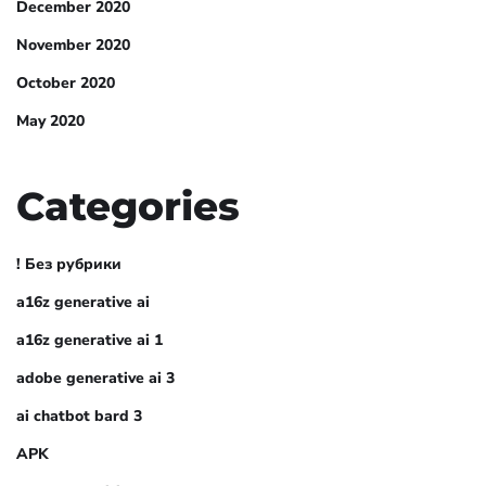
December 2020
November 2020
October 2020
May 2020
Categories
! Без рубрики
a16z generative ai
a16z generative ai 1
adobe generative ai 3
ai chatbot bard 3
APK