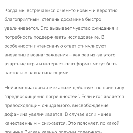
Когда мы встречаемся с чем-то новым и вероятно
благоприятным, степень дофамина быстро
увеличивается. Это вызывает чувство ожидания и
потребность поддерживать исследование. В
особенности интенсивную ответ стимулируют
внезапные вознаграждения – как раз из-за этого
азартные игры и интернет-платформы могут быть
настолько захватывающими.
Нейромедиаторная механизм действует по принципу
“предвосхищения погрешностей”. Если итог является
превосходящим ожидаемого, высвобождение
дофамина увеличивается. В случае если менее
качественным – снижается. Это поясняет, по какой
причине Вулкан казино должны содержать