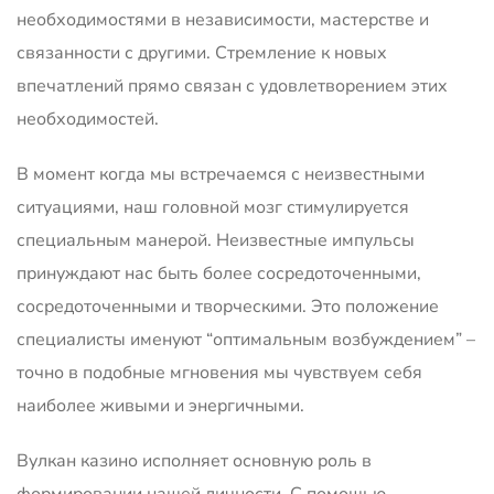
необходимостями в независимости, мастерстве и
связанности с другими. Стремление к новых
впечатлений прямо связан с удовлетворением этих
необходимостей.
В момент когда мы встречаемся с неизвестными
ситуациями, наш головной мозг стимулируется
специальным манерой. Неизвестные импульсы
принуждают нас быть более сосредоточенными,
сосредоточенными и творческими. Это положение
специалисты именуют “оптимальным возбуждением” –
точно в подобные мгновения мы чувствуем себя
наиболее живыми и энергичными.
Вулкан казино исполняет основную роль в
формировании нашей личности. С помощью