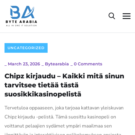
UNCATEGORIZED
_
March 23, 2026
_
Bytearabia
_
0 Comments
Chipz kirjaudu – Kaikki mitä sinun
tarvitsee tietää tästä
suosikkikasinopelistä
Tervetuloa oppaaseen, joka tarjoaa kattavan yleiskuvan
Chipz kirjaudu -pelistä. Tämä suosittu kasinopeli on
voittanut pelaajien sydämet ympäri maailmaa sen
jännittävän ja interaktiivisen pelikokemuksen ansiosta.