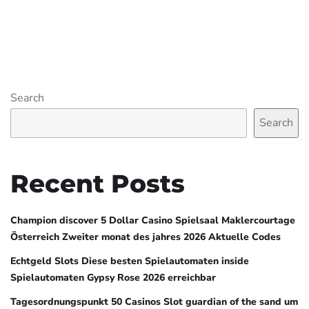
Search
Search
Recent Posts
Champion discover 5 Dollar Casino Spielsaal Maklercourtage
Österreich Zweiter monat des jahres 2026 Aktuelle Codes
Echtgeld Slots Diese besten Spielautomaten inside
Spielautomaten Gypsy Rose 2026 erreichbar
Tagesordnungspunkt 50 Casinos Slot guardian of the sand um