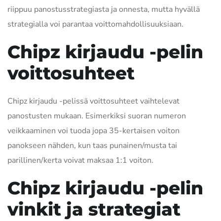
riippuu panostusstrategiasta ja onnesta, mutta hyvällä
strategialla voi parantaa voittomahdollisuuksiaan.
Chipz kirjaudu -pelin
voittosuhteet
Chipz kirjaudu -pelissä voittosuhteet vaihtelevat
panostusten mukaan. Esimerkiksi suoran numeron
veikkaaminen voi tuoda jopa 35-kertaisen voiton
panokseen nähden, kun taas punainen/musta tai
parillinen/kerta voivat maksaa 1:1 voiton.
Chipz kirjaudu -pelin
vinkit ja strategiat