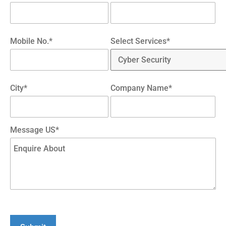
Mobile No.*
Select Services*
City*
Company Name*
Message US*