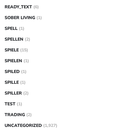
READY_TEXT
(6)
SOBER LIVING
(1)
SPELL
(1)
SPELLEN
(2)
SPIELE
(15)
SPIELEN
(1)
SPILED
(1)
SPILLE
(1)
SPILLER
(2)
TEST
(1)
TRADING
(2)
UNCATEGORIZED
(1,927)