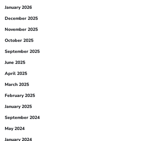
January 2026
December 2025
November 2025
October 2025
September 2025
June 2025
April 2025
March 2025
February 2025
January 2025
September 2024
May 2024
January 2024