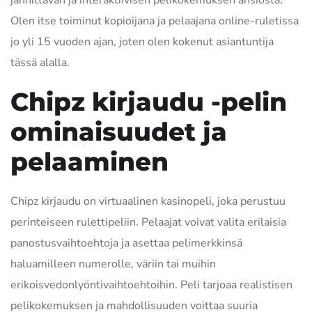
Olen itse toiminut kopioijana ja pelaajana online-ruletissa
jo yli 15 vuoden ajan, joten olen kokenut asiantuntija
tässä alalla.
Chipz kirjaudu -pelin
ominaisuudet ja
pelaaminen
Chipz kirjaudu on virtuaalinen kasinopeli, joka perustuu
perinteiseen rulettipeliin. Pelaajat voivat valita erilaisia
panostusvaihtoehtoja ja asettaa pelimerkkinsä
haluamilleen numerolle, väriin tai muihin
erikoisvedonlyöntivaihtoehtoihin. Peli tarjoaa realistisen
pelikokemuksen ja mahdollisuuden voittaa suuria