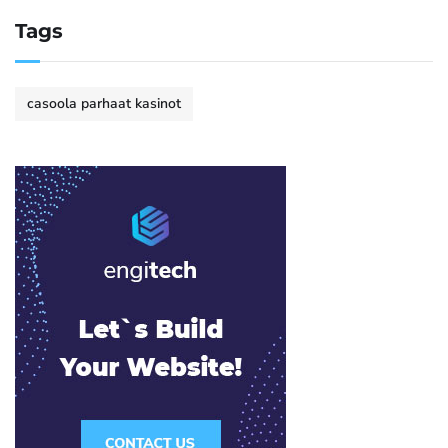
Tags
casoola parhaat kasinot