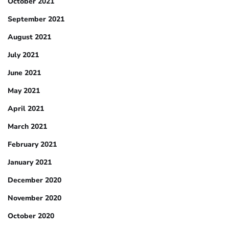
October 2021
September 2021
August 2021
July 2021
June 2021
May 2021
April 2021
March 2021
February 2021
January 2021
December 2020
November 2020
October 2020