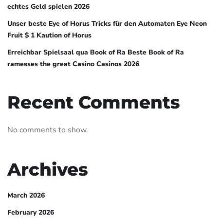
echtes Geld spielen 2026
Unser beste Eye of Horus Tricks für den Automaten Eye Neon
Fruit $ 1 Kaution of Horus
Erreichbar Spielsaal qua Book of Ra Beste Book of Ra
ramesses the great Casino Casinos 2026
Recent Comments
No comments to show.
Archives
March 2026
February 2026