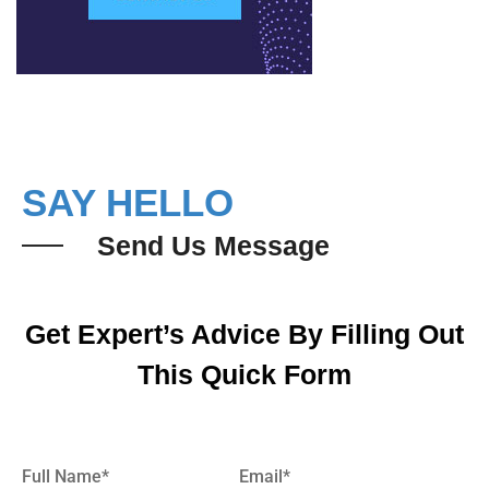
SAY HELLO
Send Us Message
Get Expert’s Advice By Filling Out
This Quick Form
Full Name*
Email*