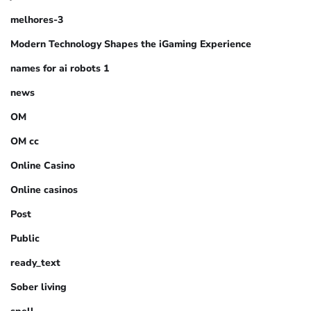
melhores-3
Modern Technology Shapes the iGaming Experience
names for ai robots 1
news
OM
OM cc
Online Casino
Online casinos
Post
Public
ready_text
Sober living