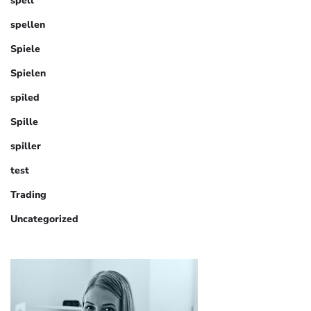
spell
spellen
Spiele
Spielen
spiled
Spille
spiller
test
Trading
Uncategorized