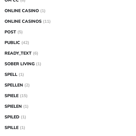
OM CC
(6)
ONLINE CASINO
(1)
ONLINE CASINOS
(11)
POST
(5)
PUBLIC
(42)
READY_TEXT
(6)
SOBER LIVING
(1)
SPELL
(1)
SPELLEN
(2)
SPIELE
(15)
SPIELEN
(1)
SPILED
(1)
SPILLE
(1)