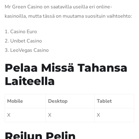
Mr Green Casino on saatavilla useilla eri online-
kasinoilla, mutta tässä on muutama suosituin vaihtoehto:
Casino Euro
Unibet Casino
LeoVegas Casino
Pelaa Missä Tahansa
Laiteella
Mobile
Desktop
Tablet
X
X
X
Reilun Pelin