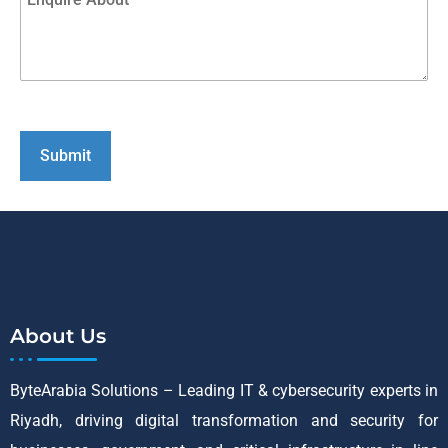
About Us
ByteArabia Solutions – Leading IT & cybersecurity experts in
Riyadh, driving digital transformation and security for