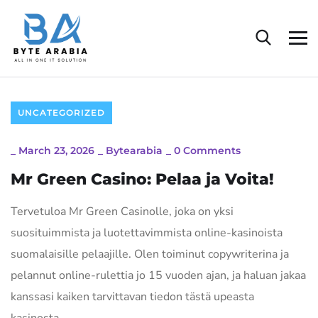
UNCATEGORIZED
_
March 23, 2026
_
Bytearabia
_
0 Comments
Mr Green Casino: Pelaa ja Voita!
Tervetuloa Mr Green Casinolle, joka on yksi
suosituimmista ja luotettavimmista online-kasinoista
suomalaisille pelaajille. Olen toiminut copywriterina ja
pelannut online-rulettia jo 15 vuoden ajan, ja haluan jakaa
kanssasi kaiken tarvittavan tiedon tästä upeasta
kasinosta.