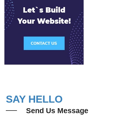
SAY HELLO
Send Us Message