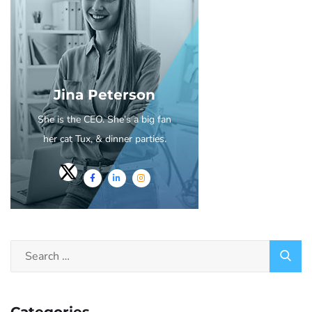
Jina Peterson
She is the CEO. She's a big fan
her cat Tux, & dinner parties.
Categories