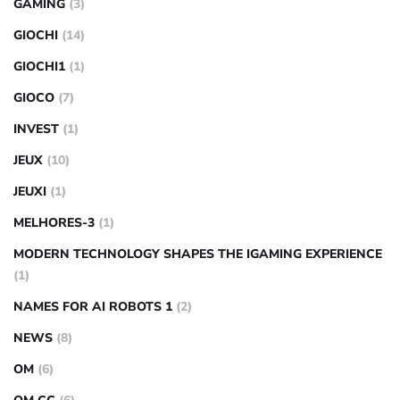
GAMING
(3)
GIOCHI
(14)
GIOCHI1
(1)
GIOCO
(7)
INVEST
(1)
JEUX
(10)
JEUXI
(1)
MELHORES-3
(1)
MODERN TECHNOLOGY SHAPES THE IGAMING EXPERIENCE
(1)
NAMES FOR AI ROBOTS 1
(2)
NEWS
(8)
OM
(6)