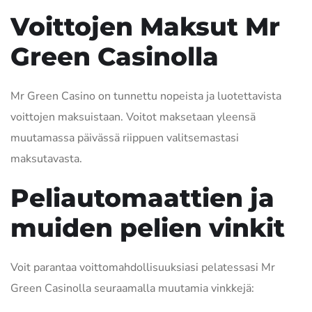
Voittojen Maksut Mr
Green Casinolla
Mr Green Casino on tunnettu nopeista ja luotettavista
voittojen maksuistaan. Voitot maksetaan yleensä
muutamassa päivässä riippuen valitsemastasi
maksutavasta.
Peliautomaattien ja
muiden pelien vinkit
Voit parantaa voittomahdollisuuksiasi pelatessasi Mr
Green Casinolla seuraamalla muutamia vinkkejä: