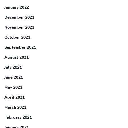
January 2022
December 2021
November 2021
October 2021
September 2021
August 2021
July 2021
June 2021
May 2021
April 2021
March 2021
February 2021
January 2021