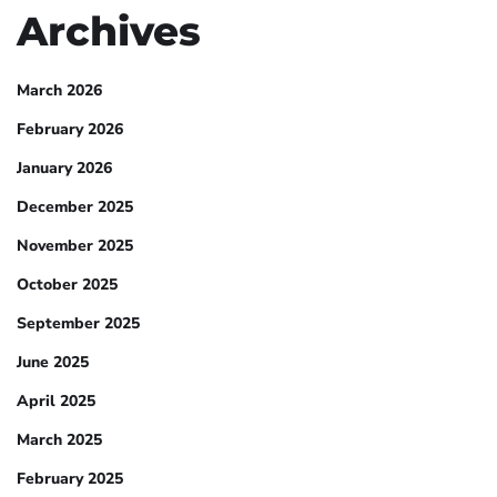
Archives
March 2026
February 2026
January 2026
December 2025
November 2025
October 2025
September 2025
June 2025
April 2025
March 2025
February 2025