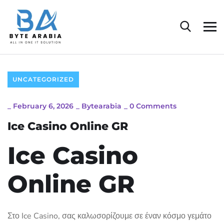
UNCATEGORIZED
_
February 6, 2026
_
Bytearabia
_
0 Comments
Ice Casino Online GR
Ice Casino
Online GR
Στο Ice Casino, σας καλωσορίζουμε σε έναν κόσμο γεμάτο