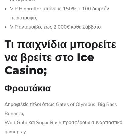
VIP Highroller μπόνους 150% + 100 δωρεάν
περιστροφές
VIP ανταμοιβές έως 2.000€ κάθε Σάββατο
Τι παιχνίδια μπορείτε
να βρείτε στο Ice
Casino;
Φρουτάκια
Δημοφιλείς τίτλοι όπως Gates of Olympus, Big Bass
Bonanza,
Wolf Gold και Sugar Rush προσφέρουν συναρπαστικό
gameplay