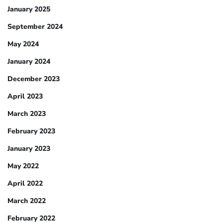
January 2025
September 2024
May 2024
January 2024
December 2023
April 2023
March 2023
February 2023
January 2023
May 2022
April 2022
March 2022
February 2022