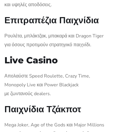
και υψηλές αποδόσεις.
Επιτραπέζια Παιχνίδια
Ρουλέτα, μπλάκτζακ, μπακαρά και Dragon Tiger
για όσους προτιμούν στρατηγικό παιχνίδι.
Live Casino
Απολαύστε Speed Roulette, Crazy Time,
Monopoly Live και Power Blackjack
με ζωντανούς dealers.
Παιχνίδια Τζάκποτ
Mega Joker, Age of the Gods και Major Millions