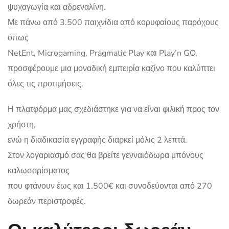
ψυχαγωγία και αδρεναλίνη.
Με πάνω από 3.500 παιχνίδια από κορυφαίους παρόχους
όπως
NetEnt, Microgaming, Pragmatic Play και Play’n GO,
προσφέρουμε μια μοναδική εμπειρία καζίνο που καλύπτει
όλες τις προτιμήσεις.
Η πλατφόρμα μας σχεδιάστηκε για να είναι φιλική προς τον
χρήστη,
ενώ η διαδικασία εγγραφής διαρκεί μόλις 2 λεπτά.
Στον λογαριασμό σας θα βρείτε γενναιόδωρα μπόνους
καλωσορίσματος
που φτάνουν έως και 1.500€ και συνοδεύονται από 270
δωρεάν περιστροφές.