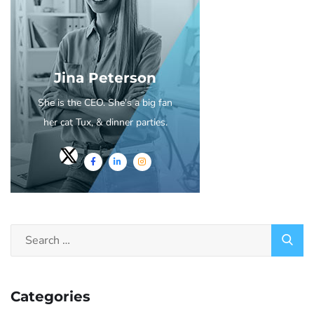
Jina Peterson
She is the CEO. She's a big fan
her cat Tux, & dinner parties.
Categories