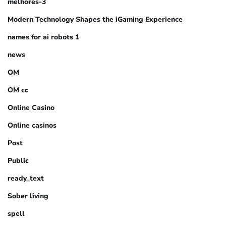
melhores-3
Modern Technology Shapes the iGaming Experience
names for ai robots 1
news
OM
OM cc
Online Casino
Online casinos
Post
Public
ready_text
Sober living
spell