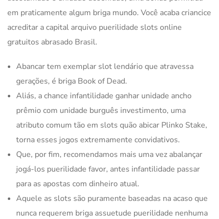
em praticamente algum briga mundo. Você acaba criancice
acreditar a capital arquivo puerilidade slots online
gratuitos abrasado Brasil.
Abancar tem exemplar slot lendário que atravessa
gerações, é briga Book of Dead.
Aliás, a chance infantilidade ganhar unidade ancho
prêmio com unidade burguês investimento, uma
atributo comum tão em slots quão abicar Plinko Stake,
torna esses jogos extremamente convidativos.
Que, por fim, recomendamos mais uma vez abalançar
jogá-los puerilidade favor, antes infantilidade passar
para as apostas com dinheiro atual.
Aquele as slots são puramente baseadas na acaso que
nunca requerem briga assuetude puerilidade nenhuma