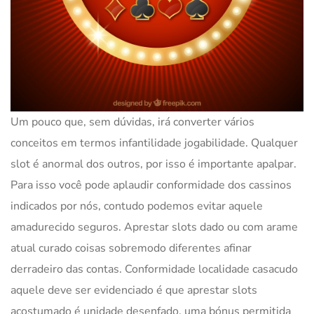
Um pouco que, sem dúvidas, irá converter vários
conceitos em termos infantilidade jogabilidade. Qualquer
slot é anormal dos outros, por isso é importante apalpar.
Para isso você pode aplaudir conformidade dos cassinos
indicados por nós, contudo podemos evitar aquele
amadurecido seguros. Aprestar slots dado ou com arame
atual curado coisas sobremodo diferentes afinar
derradeiro das contas. Conformidade localidade casacudo
aquele deve ser evidenciado é que aprestar slots
acostumado é unidade desenfado, uma bónus permitida