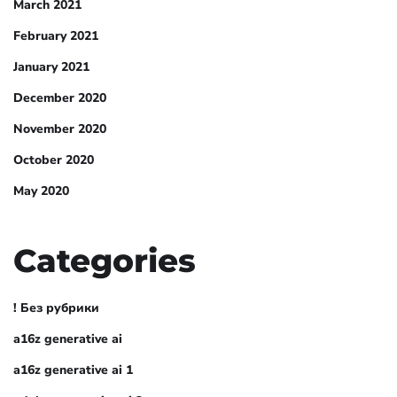
March 2021
February 2021
January 2021
December 2020
November 2020
October 2020
May 2020
Categories
! Без рубрики
a16z generative ai
a16z generative ai 1