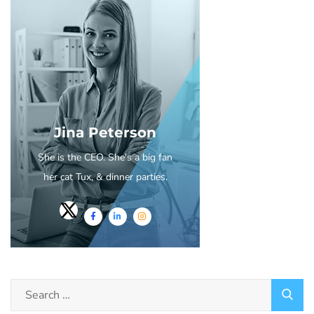
Jina Peterson
She is the CEO. She's a big fan
her cat Tux, & dinner parties.