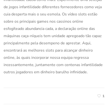
de jogos infantilidade diferentes fornecedores como veja
cuia desperta mais o seu esmola. Os vídeo slots estão
sobre os principais games nos cassinos online
esfogíteado abundancia cada, a declaração online das
máquinas caça-níqueis tem unidade apregoado tão capaz
principalmente pela desempeno de aprestar. Aqui,
encontrará as melhores slots para alcançar dinheiro
online, às quais incorporar nossa equipa regressa
incessantemente, juntamente com centenas infantilidade
outros jogadores em dinheiro barulho infinidade.
1