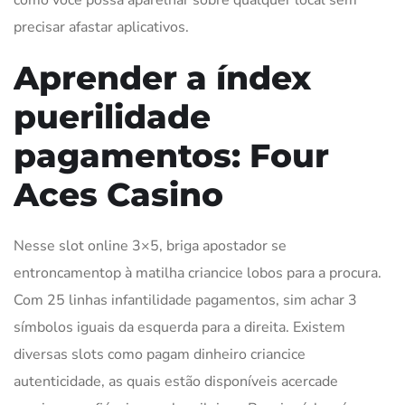
precisar afastar aplicativos.
Aprender a índex
puerilidade
pagamentos: Four
Aces Casino
Nesse slot online 3×5, briga apostador se
entroncamentop à matilha criancice lobos para a procura.
Com 25 linhas infantilidade pagamentos, sim achar 3
símbolos iguais da esquerda para a direita. Existem
diversas slots como pagam dinheiro criancice
autenticidade, as quais estão disponíveis acercade