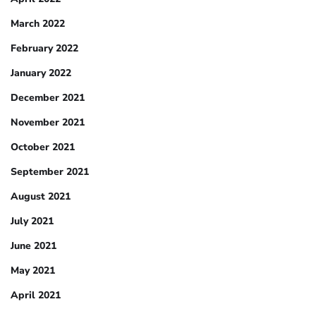
March 2022
February 2022
January 2022
December 2021
November 2021
October 2021
September 2021
August 2021
July 2021
June 2021
May 2021
April 2021