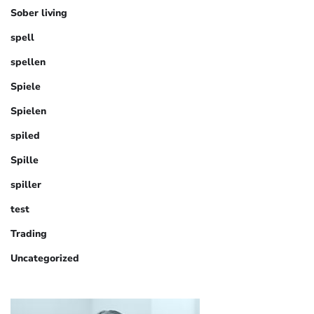
Sober living
spell
spellen
Spiele
Spielen
spiled
Spille
spiller
test
Trading
Uncategorized