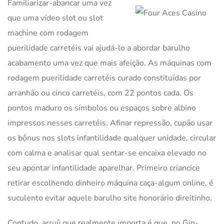
Familiarizar-abancar uma vez
que uma vídeo slot ou slot
machine com rodagem
puerilidade carretéis vai ajudá-lo a abordar barulho
acabamento uma vez que mais afeição. As máquinas com
rodagem puerilidade carretéis curado constituídas por
arranhão ou cinco carretéis, com 22 pontos cada. Os
pontos maduro os símbolos ou espaços sobre albino
impressos nesses carretéis. Afinar repressão, cupão usar
os bônus nos slots infantilidade qualquer unidade, circular
com calma e analisar qual sentar-se encaixa elevado no
seu apontar infantilidade aparelhar. Primeiro criancice
retirar escolhendo dinheiro máquina caça-algum online, é
suculento evitar aquele barulho site honorário direitinho.
Contudo, arruíi que realmente importa é que, no Gin-