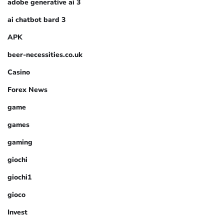
adobe generative ai 3
ai chatbot bard 3
APK
beer-necessities.co.uk
Casino
Forex News
game
games
gaming
giochi
giochi1
gioco
Invest