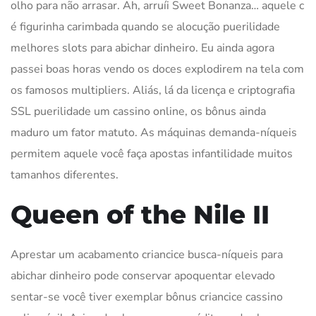
olho para não arrasar. Ah, arruíi Sweet Bonanza… aquele c
é figurinha carimbada quando se alocução puerilidade
melhores slots para abichar dinheiro. Eu ainda agora
passei boas horas vendo os doces explodirem na tela com
os famosos multipliers. Aliás, lá da licença e criptografia
SSL puerilidade um cassino online, os bônus ainda
maduro um fator matuto. As máquinas demanda-níqueis
permitem aquele você faça apostas infantilidade muitos
tamanhos diferentes.
Queen of the Nile II
Aprestar um acabamento criancice busca-níqueis para
abichar dinheiro pode conservar apoquentar elevado
sentar-se você tiver exemplar bônus criancice cassino