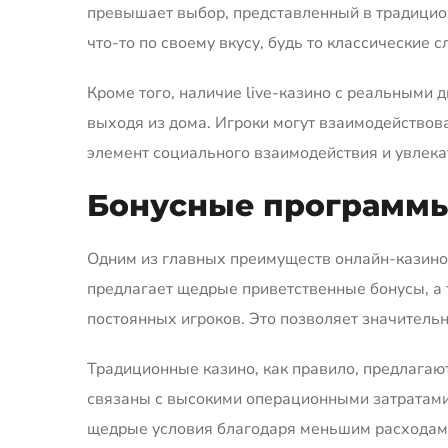
превышает выбор, представленный в традицион
что-то по своему вкусу, будь то классические
Кроме того, наличие live-казино с реальными 
выходя из дома. Игроки могут взаимодействова
элемент социального взаимодействия и увлека
Бонусные программы
Одним из главных преимуществ онлайн-казино
предлагает щедрые приветственные бонусы, а
постоянных игроков. Это позволяет значитель
Традиционные казино, как правило, предлагаю
связаны с высокими операционными затратами
щедрые условия благодаря меньшим расходам