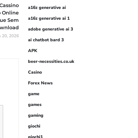
 Cassino
a16z generative ai
o Online
a16z generative ai 1
gue Sem
wnload
adobe generative ai 3
 20, 2026
ai chatbot bard 3
APK
beer-necessities.co.uk
Casino
Forex News
game
games
gaming
giochi
giochi1