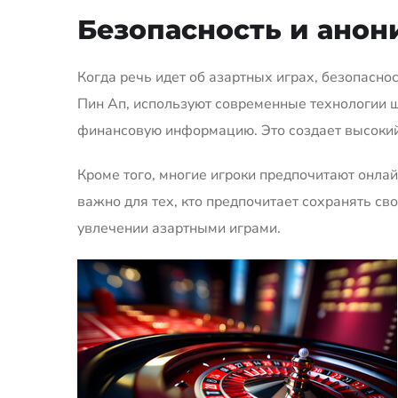
Безопасность и анон
Когда речь идет об азартных играх, безопасно
Пин Ап, используют современные технологии 
финансовую информацию. Это создает высокий 
Кроме того, многие игроки предпочитают онла
важно для тех, кто предпочитает сохранять св
увлечении азартными играми.