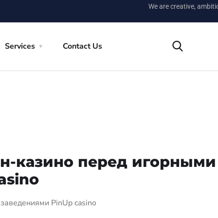
We are creative, ambit
Services
Contact Us
н-казино перед игорными
asino
заведениями PinUp casino