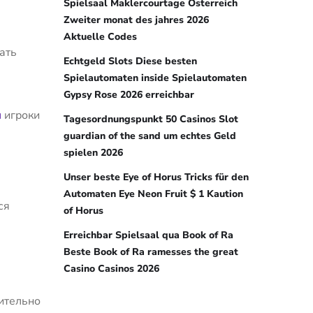
Spielsaal Maklercourtage Österreich
Zweiter monat des jahres 2026
Aktuelle Codes
ать
Echtgeld Slots Diese besten
Spielautomaten inside Spielautomaten
Gypsy Rose 2026 erreichbar
и
игроки
Tagesordnungspunkt 50 Casinos Slot
guardian of the sand um echtes Geld
spielen 2026
Unser beste Eye of Horus Tricks für den
Automaten Eye Neon Fruit $ 1 Kaution
ся
of Horus
Erreichbar Spielsaal qua Book of Ra
Beste Book of Ra ramesses the great
Casino Casinos 2026
чительно