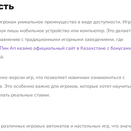
сть
игрокам уникальное преимущество в виде доступности. Игр
зуя лишь мобильное устройство или компьютер. Это делает
сравнению с традиционными игорными заведениями, где
Пин Ап казино официальный сайт в Казахстане с бонусам
й.
емо-версии игр, что позволяет новичкам ознакомиться с
. Это особенно важно для игроков, которые хотят научить
елать реальные ставки.
 различных игровых автоматов и настольных игр, что зна