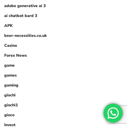
adobe generative ai 3
ai chatbot bard 3
APK
beer-necessities.co.uk
Casino
Forex News
game
games
gaming
giochi
giochi1
gioco
Invest