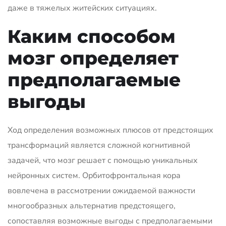
даже в тяжелых житейских ситуациях.
Каким способом
мозг определяет
предполагаемые
выгоды
Ход определения возможных плюсов от предстоящих
трансформаций является сложной когнитивной
задачей, что мозг решает с помощью уникальных
нейронных систем. Орбитофронтальная кора
вовлечена в рассмотрении ожидаемой важности
многообразных альтернатив предстоящего,
сопоставляя возможные выгоды с предполагаемыми