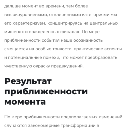
дальше момент во времени, тем более
высокоуровневыми, отвлеченными категориями мы
его характеризуем, концентрируясь на центральных
мишенях и вожделенных финалах. По мере
приближенности события наше осознанность
смещается на особые тонкости, практические аспекты
и потенциальные помехи, что может преобразовать
чувственную окраску предвкушений.
Результат
приближенности
момента
По мере приближенности предполагаемых изменений
случаются закономерные трансформации в