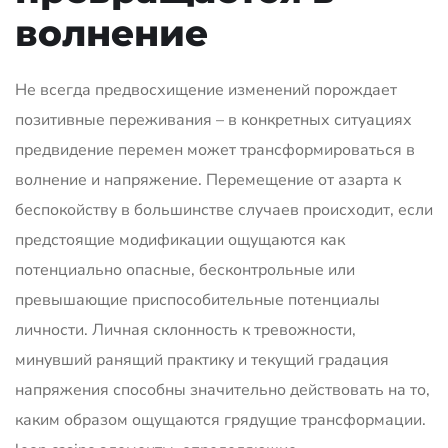
волнение
Не всегда предвосхищение изменений порождает
позитивные переживания – в конкретных ситуациях
предвидение перемен может трансформироваться в
волнение и напряжение. Перемещение от азарта к
беспокойству в большинстве случаев происходит, если
предстоящие модификации ощущаются как
потенциально опасные, бесконтрольные или
превышающие приспособительные потенциалы
личности. Личная склонность к тревожности,
минувший ранящий практику и текущий градация
напряжения способны значительно действовать на то,
каким образом ощущаются грядущие трансформации.