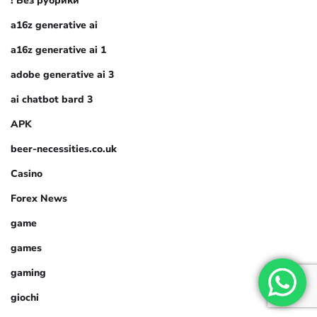
! Без рубрики
a16z generative ai
a16z generative ai 1
adobe generative ai 3
ai chatbot bard 3
APK
beer-necessities.co.uk
Casino
Forex News
game
games
gaming
giochi