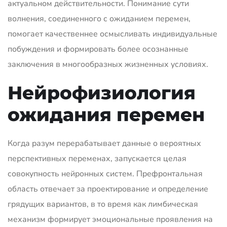
актуальном действительности. Понимание сути
волнения, соединенного с ожиданием перемен,
помогает качественнее осмысливать индивидуальные
побуждения и формировать более осознанные
заключения в многообразных жизненных условиях.
Нейрофизиология
ожидания перемен
Когда разум перерабатывает данные о вероятных
перспективных переменах, запускается целая
совокупность нейронных систем. Префронтальная
область отвечает за проектирование и определение
грядущих вариантов, в то время как лимбическая
механизм формирует эмоциональные проявления на