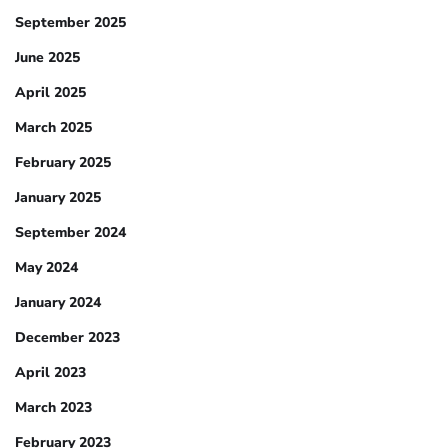
September 2025
June 2025
April 2025
March 2025
February 2025
January 2025
September 2024
May 2024
January 2024
December 2023
April 2023
March 2023
February 2023