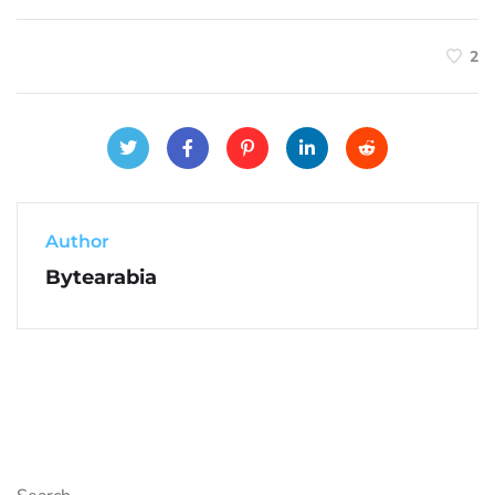
2
Author
Bytearabia