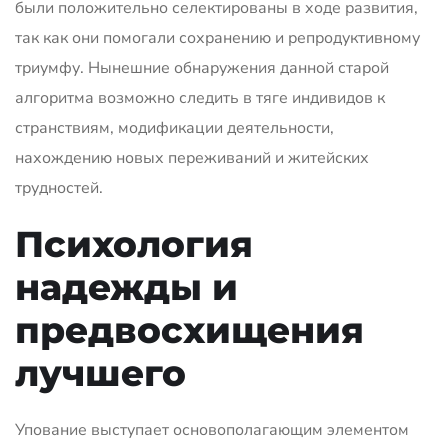
были положительно селектированы в ходе развития,
так как они помогали сохранению и репродуктивному
триумфу. Нынешние обнаружения данной старой
алгоритма возможно следить в тяге индивидов к
странствиям, модификации деятельности,
нахождению новых переживаний и житейских
трудностей.
Психология
надежды и
предвосхищения
лучшего
Упование выступает основополагающим элементом