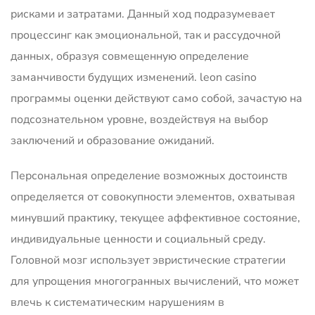
рисками и затратами. Данный ход подразумевает
процессинг как эмоциональной, так и рассудочной
данных, образуя совмещенную определение
заманчивости будущих изменений. leon casino
программы оценки действуют само собой, зачастую на
подсознательном уровне, воздействуя на выбор
заключений и образование ожиданий.
Персональная определение возможных достоинств
определяется от совокупности элементов, охватывая
минувший практику, текущее аффективное состояние,
индивидуальные ценности и социальный среду.
Головной мозг использует эвристические стратегии
для упрощения многогранных вычислений, что может
влечь к систематическим нарушениям в