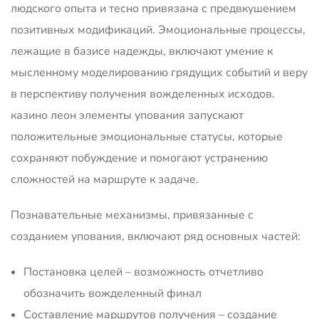
людского опыта и тесно привязана с предвкушением
позитивных модификаций. Эмоциональные процессы,
лежащие в базисе надежды, включают умение к
мысленному моделированию грядущих событий и веру
в перспективу получения вожделенных исходов.
казино леон элементы упования запускают
положительные эмоциональные статусы, которые
сохраняют побуждение и помогают устранению
сложностей на маршруте к задаче.
Познавательные механизмы, привязанные с
созданием упования, включают ряд основных частей:
Постановка целей – возможность отчетливо
обозначить вожделенный финал
Составление маршрутов получения – создание