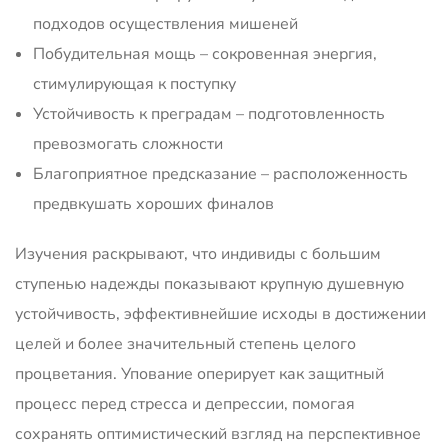
подходов осуществления мишеней
Побудительная мощь – сокровенная энергия,
стимулирующая к поступку
Устойчивость к преградам – подготовленность
превозмогать сложности
Благоприятное предсказание – расположенность
предвкушать хороших финалов
Изучения раскрывают, что индивиды с большим
ступенью надежды показывают крупную душевную
устойчивость, эффективнейшие исходы в достижении
целей и более значительный степень целого
процветания. Упование оперирует как защитный
процесс перед стресса и депрессии, помогая
сохранять оптимистический взгляд на перспективное