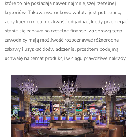
które to nie posiadają nawet najmniejszej rzetelnej
kryteriów. Takowa warunkowa waluta jest potrzebna,
żeby klienci mieli możliwość odgadnąć, kiedy przebiegać
stanie się zabawa na rzetelne finanse. Za sprawą tego
zawodnicy mają możliwość rozpoznawać różnorodne
zabawy i uzyskać doświadczenie, przedtem podejmą
uchwałę na temat produkcji w ciągu prawdziwe nakłady.