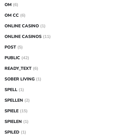
OM
(6)
OM CC
(6)
ONLINE CASINO
(1)
ONLINE CASINOS
(11)
POST
(5)
PUBLIC
(42)
READY_TEXT
(6)
SOBER LIVING
(1)
SPELL
(1)
SPELLEN
(2)
SPIELE
(15)
SPIELEN
(1)
SPILED
(1)