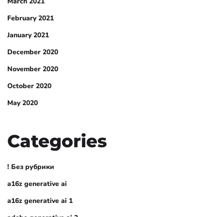
March 2021
February 2021
January 2021
December 2020
November 2020
October 2020
May 2020
Categories
! Без рубрики
a16z generative ai
a16z generative ai 1