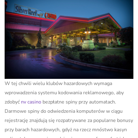
W tej chwili wielu klubów hazardowych wymaga
wprowadzenia systemu kodowania reklamowego, aby
zdobyć
nv casino
bezpłatne spiny przy automatach.
Darmowe spiny do odwiedzenia komputerów w ciągu
rejestrację znajdują się rozpatrywane za popularne bonusy
przy barach hazardowych, gdyż na rzecz mnóstwo kasyn