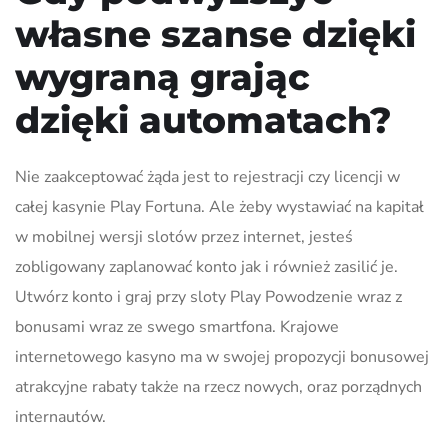
własne szanse dzięki
wygraną grając
dzięki automatach?
Nie zaakceptować żąda jest to rejestracji czy licencji w
całej kasynie Play Fortuna. Ale żeby wystawiać na kapitał
w mobilnej wersji slotów przez internet, jesteś
zobligowany zaplanować konto jak i również zasilić je.
Utwórz konto i graj przy sloty Play Powodzenie wraz z
bonusami wraz ze swego smartfona. Krajowe
internetowego kasyno ma w swojej propozycji bonusowej
atrakcyjne rabaty także na rzecz nowych, oraz porządnych
internautów.